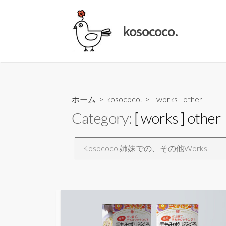
コ
ン
kosococo.
テ
ン
ツ
へ
ス
キ
ホーム
>
kosococo.
>
[ works ] other
ッ
Category:
[ works ] other
プ
Kosococo.姉妹での、その他works