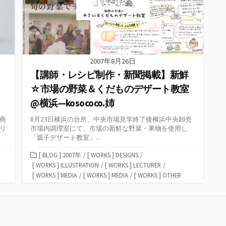
2007年8月26日
【講師・レシピ制作・新聞掲載】新鮮
」
☆市場の野菜＆くだものデザート教室
@横浜—kosococo.姉
商
8月23日横浜の台所、中央市場見学終了後横浜中央卸売
リ
市場内調理室にて、市場の新鮮な野菜・果物を使用し
「親子デザート教室」...
カ
[ BLOG ] 2007年
/
[ WORKS ] DESIGNS
/
テ
[ WORKS ] ILLUSTRATION
/
[ WORKS ] LECTURER
/
ゴ
[ WORKS ] MEDIA
/
[ WORKS ] MEDIA
/
[ WORKS ] OTHER
リ
ー