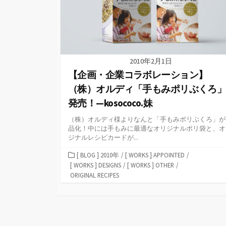
2010年2月1日
【企画・企業コラボレーション】
（株）オルディ「手もみポリぶくろ
発売！—kosococo.妹
（株）オルディ様よりなんと「手もみポリぶくろ」が
品化！中には手もみに最適なオリジナルポリ袋と、オ
ジナルレシピカードが...
カ
[ BLOG ] 2010年
/
[ WORKS ] APPOINTED
/
テ
[ WORKS ] DESIGNS
/
[ WORKS ] OTHER
/
ゴ
ORIGINAL RECIPES
リ
ー