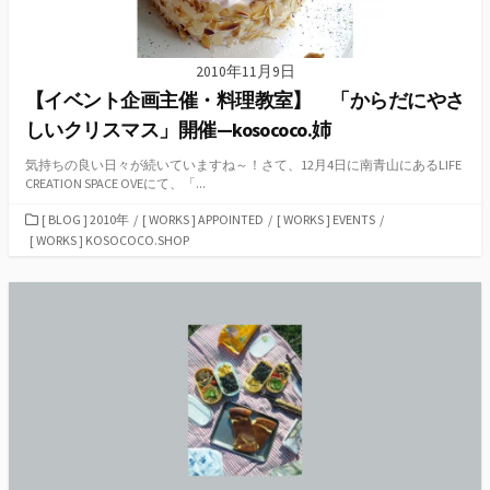
2010年11月9日
【イベント企画主催・料理教室】 「からだにやさ
しいクリスマス」開催—kosococo.姉
気持ちの良い日々が続いていますね～！さて、12月4日に南青山にあるLIFE
CREATION SPACE OVEにて、「...
カ
[ BLOG ] 2010年
/
[ WORKS ] APPOINTED
/
[ WORKS ] EVENTS
/
テ
[ WORKS ] KOSOCOCO.SHOP
ゴ
リ
ー