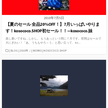
2010年7月5日
【夏のセール 全品20%OFF！】7月いっぱいやりま
す！kosococo.SHOP初セール！！—kosococo.妹
蒸し暑いですね…しかし。 もうあっという間に７月です。世間はセールで
大にぎわい！「あ、うちもやろ～う」と思い立って、ko...
カ
[ BLOG ] 2010年
/
[ WORKS ] KOSOCOCO.SHOP
テ
ゴ
リ
ー