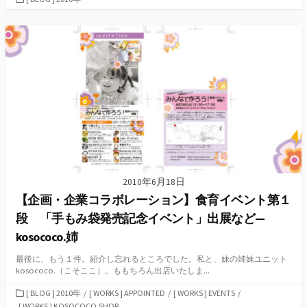
テ
ゴ
リ
ー
2010年6月18日
【企画・企業コラボレーション】食育イベント第１
段 「手もみ袋発売記念イベント」出展など—
kosococo.姉
最後に、もう１件。紹介し忘れるところでした。私と、妹の姉妹ユニット
kosococo.（こそここ）。ももちろん出店いたしま...
カ
[ BLOG ] 2010年
/
[ WORKS ] APPOINTED
/
[ WORKS ] EVENTS
/
テ
[ WORKS ] KOSOCOCO.SHOP