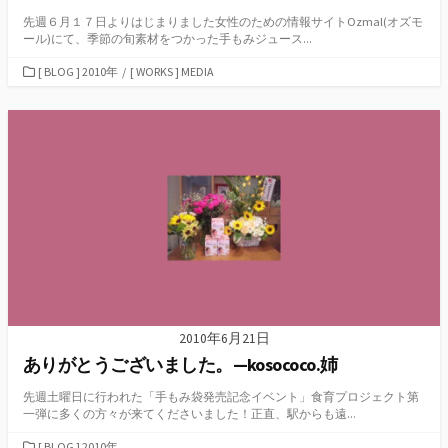
先週６月１７日よりはじまりました女性のための情報サイトOzmal(オズモ
ール)にて、季節の旬素材をつかった手もみジュース...
カ
[ BLOG ] 2010年
/
[ WORKS ] MEDIA
テ
ゴ
リ
ー
2010年6月21日
ありがとうございました。—kosococo.姉
先週土曜日に行われた「手もみ袋発売記念イベント」食育プロジェクト第
一弾に多くの方々が来てくださいました！正直、駅からも遠...
カ
[ BLOG ] 2010年