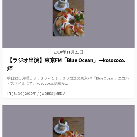
2010年11月21日
【ラジオ出演】東京FM「Blue Ocean」—kosococo.
姉
明日22日月曜日８：３０～１１：００放送の東京FM「Blue Ocean」エコハ
ピスタイルにて、kosococo.結成か...
カ
[ BLOG ] 2010年
/
[ WORKS ] MEDIA
テ
ゴ
リ
ー