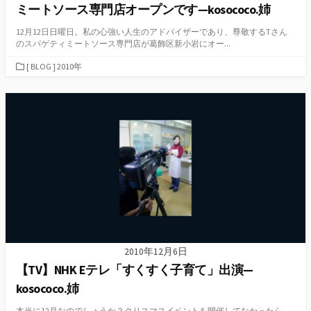
ミートソース専門店オープンです—kosococo.姉
12月12日日曜日。私の心強い人生のアドバイザーであり、尊敬するTさん
のスパゲティミートソース専門店が葛飾区新小岩にオー...
カ
[ BLOG ] 2010年
テ
ゴ
リ
ー
2010年12月6日
【TV】NHK Eテレ「すくすく子育て」出演—
kosococo.姉
本当に12月なのでしょうか？クリスマスイベントを開催してなかったら、