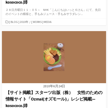
kosococo.姉
２８日月曜日１１：０５～ NHK「こんにちはいっと６けん」にて、先日
のイベントの模様と、手もみジュース・手もみサラダレシ...
カ
[ BLOG ] 2010年
/
[ WORKS ] MEDIA
テ
ゴ
リ
ー
2010年6月24日
【サイト掲載】スターツ出版（株） 女性のための
情報サイト「Ozmal(オズモール)」レシピ掲載—
kosococo.姉