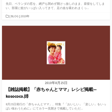
先日、ベランダの窓を、網戸も閉めず開けっ放しのまま、昼寝をしてしま
い、部屋に蚊がいっぱい入ってきて、足の血を吸われまくっ...
カ
[ BLOG ] 2010年
テ
ゴ
リ
ー
2010年8月25日
【雑誌掲載】「赤ちゃんとママ」レシピ掲載—
kosococo.姉
8月25日発行の「赤ちゃんとママ」、特集『「おいしい」「楽しい」をいっ
ぱい味わうために』にてカラー見開きで掲載していただ...