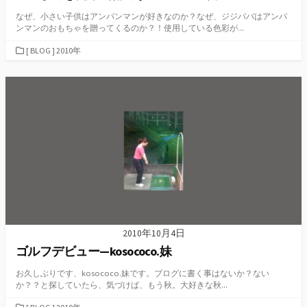
なぜ、小さい子供はアンパンマンが好きなのか？なぜ、ジジババはアンパ
ンマンのおもちゃを贈ってくるのか？！使用している色彩が...
カ
[ BLOG ] 2010年
テ
ゴ
リ
ー
2010年10月4日
ゴルフデビュー—kosococo.妹
お久しぶりです、kosococo.妹です。ブログに書く事はないか？ない
か？？と探していたら、気づけば、もう秋。大好きな秋...
カ