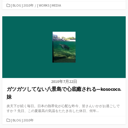
カ
[ BLOG ] 2010年
/
[ WORKS ] MEDIA
テ
ゴ
リ
ー
2010年7月22日
ガツガツしてない八景島で心底癒される—kosococo.
妹
炎天下が続く毎日。日本の熱帯化が心配な昨今、皆さんいかがお過ごしで
すか？ 先日、この夏最高の気温をたたき出した休日、何年...
カ
[ BLOG ] 2010年
テ