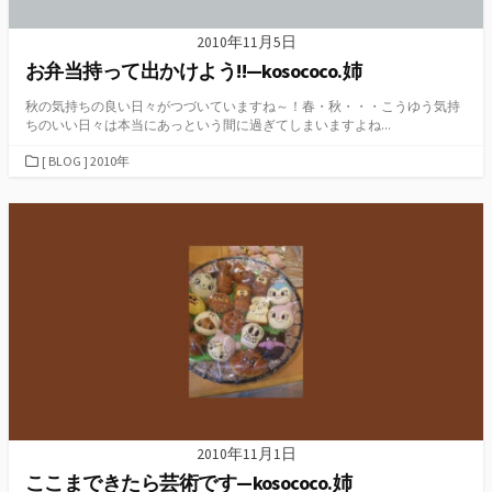
2010年11月5日
お弁当持って出かけよう!!—kosococo.姉
秋の気持ちの良い日々がつづいていますね～！春・秋・・・こうゆう気持
ちのいい日々は本当にあっという間に過ぎてしまいますよね...
カ
[ BLOG ] 2010年
テ
ゴ
リ
ー
2010年11月1日
ここまできたら芸術です—kosococo.姉