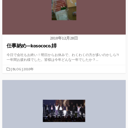
2010年12月28日
仕事納め—kosococo.姉
今日で会社もお終い！明日からお休みで、わくわくの方が多いのかしら?!
一年間お疲れ様でした。皆様は今年どんな一年でしたか？...
カ
[ BLOG ] 2010年
テ
ゴ
リ
ー