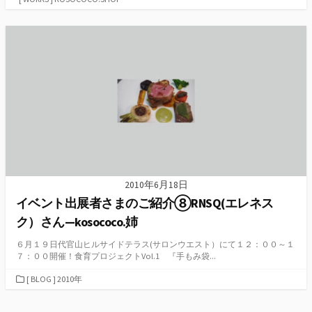
ゴ
リ
ー
2010年6月18日
イベント出展者さまのご紹介⑧RNSQ(エレネス
ク）さん—kosococo.姉
６月１９日代官山ヒルサイドテラス(サロンウエスト）にて１２：００～１
７：００開催！食育プロジェクトVol.1 『手もみ袋...
カ
[ BLOG ] 2010年
テ
ゴ