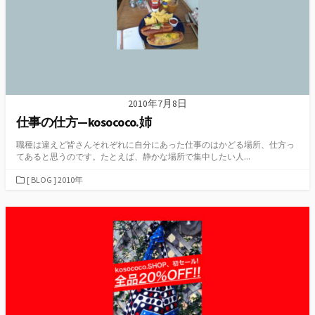
2010年7月8日
仕事の仕方—kosococo.姉
職種は違えど皆さんそれぞれに自分にあった仕事のはかどる場所、仕方っ
てあると思うのです。たとえば、静かな場所で集中したい人...
カ
[ BLOG ] 2010年
テ
ゴ
リ
ー