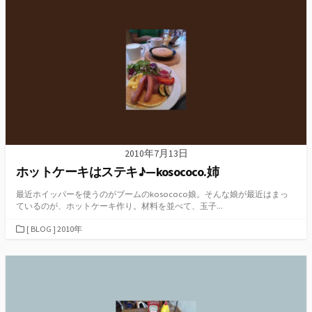
リ
ー
2010年7月13日
ホットケーキはステキ♪—kosococo.姉
最近ホイッパーを使うのがブームのkosococo娘。そんな娘が最近はまっ
ているのが、ホットケーキ作り。材料を並べて、玉子...
カ
[ BLOG ] 2010年
テ
ゴ
リ
ー