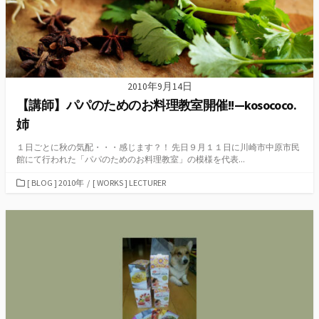
2010年9月14日
【講師】パパのためのお料理教室開催!!—kosococo.
姉
１日ごとに秋の気配・・・感じます？！ 先日９月１１日に川崎市中原市民
館にて行われた「パパのためのお料理教室」の模様を代表...
カ
[ BLOG ] 2010年
/
[ WORKS ] LECTURER
テ
ゴ
リ
ー