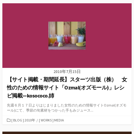
ゴ
リ
ー
2010年7月15日
【サイト掲載・期間延長】スターツ出版（株） 女
性のための情報サイト「Ozmal(オズモール)」レシ
ピ掲載—kosococo.姉
先週６月１７日よりはじまりました女性のための情報サイトOzmal(オズモ
ール)にて、季節の旬素材をつかった手もみジュース...
カ
[ BLOG ] 2010年
/
[ WORKS ] MEDIA
テ
ゴ