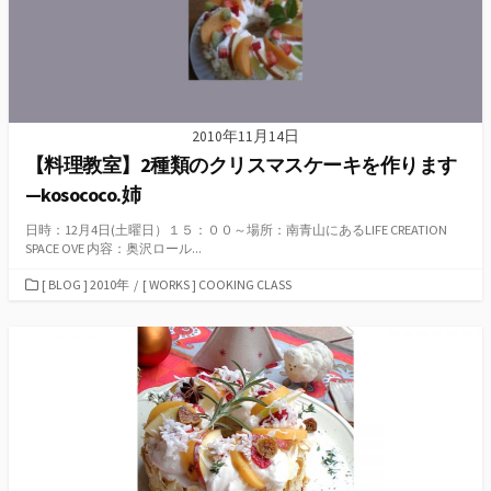
2010年11月14日
【料理教室】2種類のクリスマスケーキを作ります
—kosococo.姉
日時：12月4日(土曜日）１５：００～場所：南青山にあるLIFE CREATION
SPACE OVE 内容：奥沢ロール...
カ
[ BLOG ] 2010年
/
[ WORKS ] COOKING CLASS
テ
ゴ
リ
ー