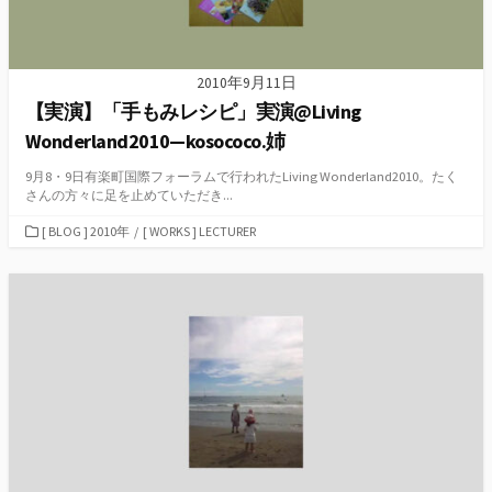
2010年9月11日
【実演】「手もみレシピ」実演@Living
Wonderland2010—kosococo.姉
9月8・9日有楽町国際フォーラムで行われたLiving Wonderland2010。たく
さんの方々に足を止めていただき...
カ
[ BLOG ] 2010年
/
[ WORKS ] LECTURER
テ
ゴ
リ
ー