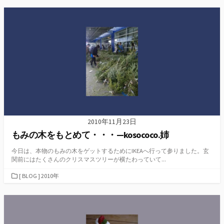
ゴ
リ
ー
2010年11月23日
もみの木をもとめて・・・—kosococo.姉
今日は、本物のもみの木をゲットするためにIKEAへ行って参りました。玄
関前にはたくさんのクリスマスツリーが横たわっていて...
カ
[ BLOG ] 2010年
テ
ゴ
リ
ー