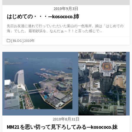
2010年9月3日
はじめての・・・—kosococo.姉
先日お友達に連れて行っていただいた葉山の一色海岸。娘は「はじめての
海」でした。 最初砂浜を、なんだぁ～？！と言った感じで...
カ
[ BLOG ] 2010年
テ
ゴ
リ
ー
2010年8月31日
MM21を思い切って見下ろしてみる—kosococo.妹