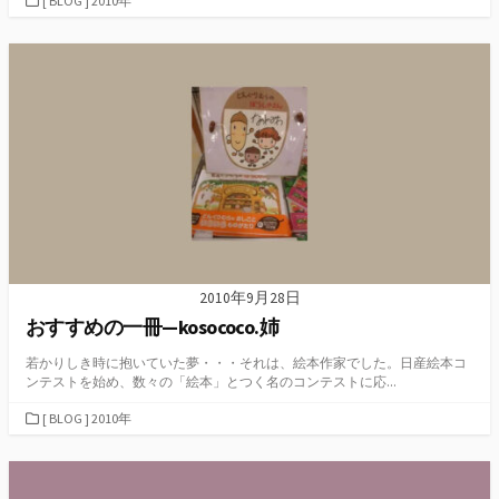
[ BLOG ] 2010年
テ
ゴ
リ
ー
2010年9月28日
おすすめの一冊—kosococo.姉
若かりしき時に抱いていた夢・・・それは、絵本作家でした。日産絵本コ
ンテストを始め、数々の「絵本」とつく名のコンテストに応...
カ
[ BLOG ] 2010年
テ
ゴ
リ