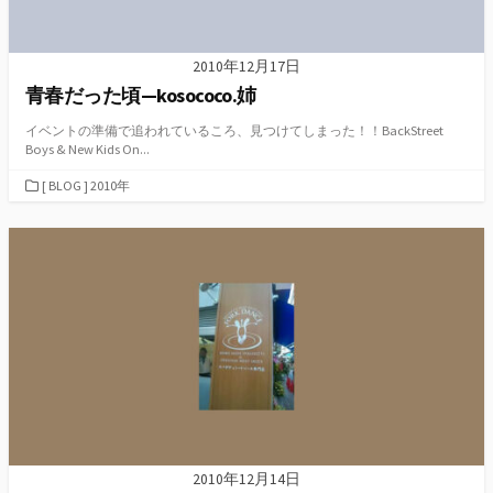
2010年12月17日
青春だった頃—kosococo.姉
イベントの準備で追われているころ、見つけてしまった！！BackStreet
Boys & New Kids On...
カ
[ BLOG ] 2010年
テ
ゴ
リ
ー
2010年12月14日