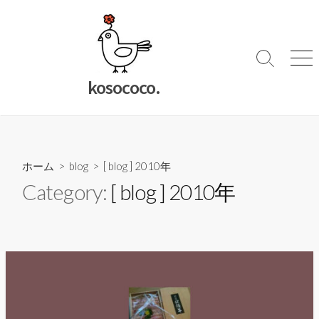
コ
ン
テ
ン
検
メ
索
ニ
ツ
kosococo.
切
ュ
へ
り
ー
ス
替
キ
え
ッ
ホーム
>
blog
>
[ blog ] 2010年
プ
Category:
[ blog ] 2010年