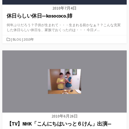
2010年7月4日
休日らしい休日—kosococo.姉
何年ぶりだろう？子供が生まれて・・・生まれる前かなぁ？？こんな充実
した休日らしい休日を、家族でおくったのは・・・ 今日メ...
カ
[ BLOG ] 2010年
テ
ゴ
リ
ー
2010年6月26日
【TV】NHK「こんにちはいっと６けん」出演—