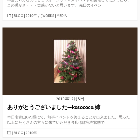
この暖かさ・・・実感がないと思います。 先日のイベン...
カ
[ BLOG ] 2010年
/
[ WORKS ] MEDIA
テ
ゴ
リ
ー
2010年12月5日
ありがとうございました—kosococo.姉
本日南青山OVE様にて、無事イベントを終えることが出来ました。思った
以上にたくさんの方々に来ていただき各店ほぼ完売状態で...
カ
[ BLOG ] 2010年
テ