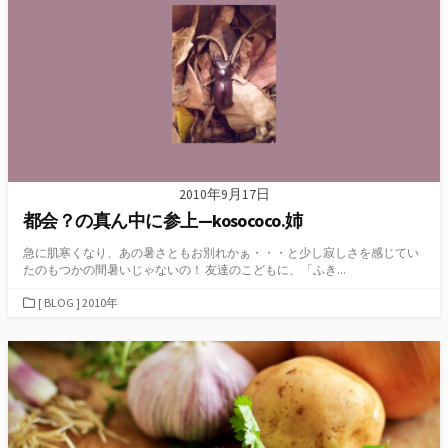
ー
2010年9月17日
都会？の真ん中に参上—kosococo.姉
急に肌寒くなり、あの暑さともお別れかぁ・・・と少し寂しさを感じてい
たのもつかの間暑いじゃないの！ 友達のこどもに、「ふき...
カ
[ BLOG ] 2010年
テ
ゴ
リ
ー