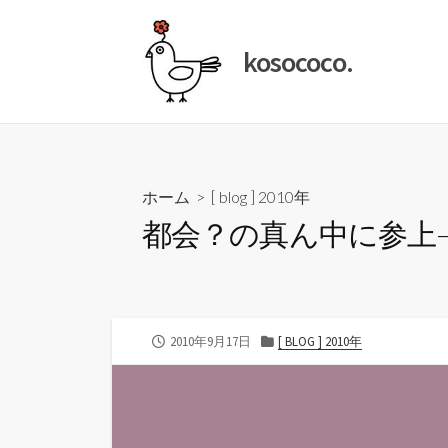
コ
ン
kosococo.
テ
ン
ツ
へ
ス
キ
ホーム
>
[ blog ] 2010年
ッ
都会？の真ん中に参上—ko
プ
公
カ
2010年9月17日
[ BLOG ] 2010年
開
テ
日
ゴ
リ
ー