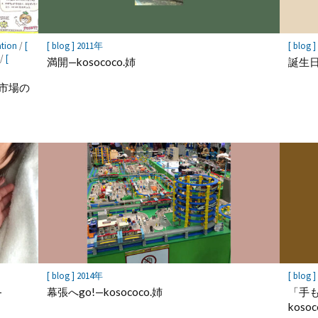
ation
/
[
[ blog ] 2011年
[ blog 
/
[
満開—kosococo.姉
誕生
市場の
[ blog ] 2014年
[ blog 
—
幕張へgo!—kosococo.姉
「手
kosoc