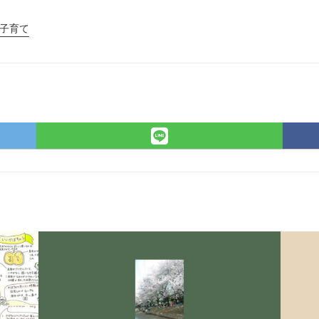
子育て
r
LINE
で
シ
ェ
ア