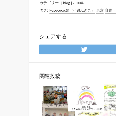
カテゴリー:
[ blog ] 2010年
タグ:
kosococo.姉（小磯ふきこ）
東京
育児・
シェアする
Twitte
で
シ
ェ
ア
関連投稿