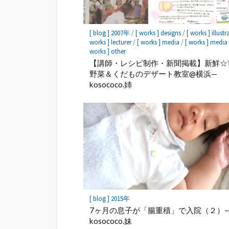
[ blog ] 2007年
/
[ works ] designs
/
[ works ] illustr
works ] lecturer
/
[ works ] media
/
[ works ] media
works ] other
【講師・レシピ制作・新聞掲載】新鮮☆
野菜＆くだものデザート教室@横浜—
kosococo.姉
[ blog ] 2015年
7ヶ月の息子が「腸重積」で入院（２）
kosococo.妹