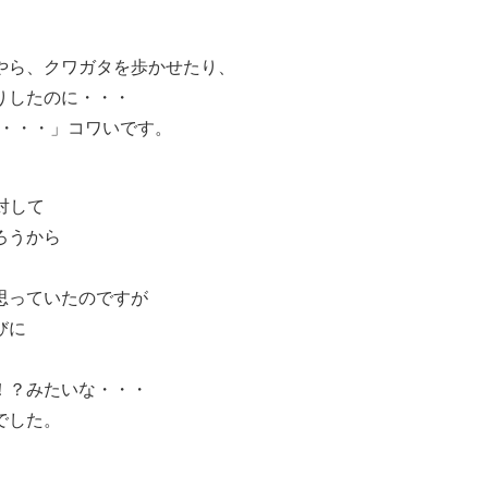
やら、クワガタを歩かせたり、
りしたのに・・・
）・・・」コワいです。
に対して
ろうから
思っていたのですが
びに
！？みたいな・・・
でした。