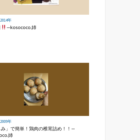
] 2014年
日
—kosococo.姉
] 2009年
もみ」で簡単！鶏肉の椎茸詰め！！—
oco.姉