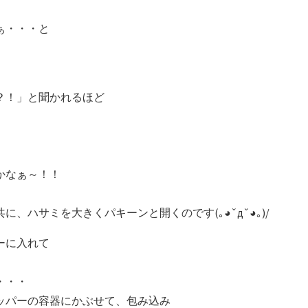
ぁ・・・と
？！」と聞かれるほど
かなぁ～！！
ハサミを大きくパキーンと開くのです(｡◕ˇдˇ​◕｡)/
ーに入れて
・・・
ッパーの容器にかぶせて、包み込み