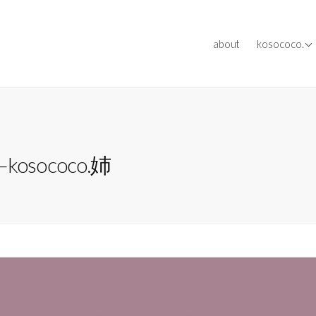
[ works ] ev
about
kosococo.
[ works ] me
[ works ] oth
sococo.姉