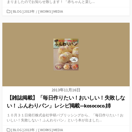
まりましたのでお知らせ致します！ 「赤ちゃんと楽し...
カ
[ BLOG ] 2013年
/
[ WORKS ] MEDIA
テ
ゴ
リ
ー
2013年11月16日
【雑誌掲載】「毎日作りたい！おいしい！失敗しな
い！ ふんわりパン」レシピ掲載—kosococo.姉
１０月３１日発行株式会社学研パブリッシングから、「毎日作りたい！お
いしい！失敗しない！ ふんわりパン」という本が出ました...
カ
[ BLOG ] 2013年
/
[ WORKS ] MEDIA