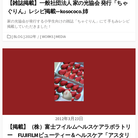
【雑誌掲載】一般社団法人 家の光協会 発行「ちゃ
ぐりん」レシピ掲載—kosococo.姉
家の光協会が発行する小学生向けの雑誌「ちゃぐりん」にて 手もみレシピ
掲載していただきました！
カ
[ BLOG ] 2012年
/
[ WORKS ] MEDIA
テ
ゴ
リ
ー
2012年3月23日
【掲載】（株）富士フイルムヘルスケアラボラトリ
ー FUJIFILMビューティー＆ヘルスケア「アスタリ