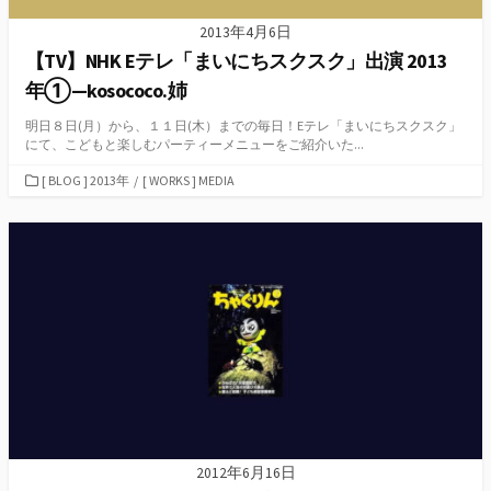
2013年4月6日
【TV】NHK Eテレ「まいにちスクスク」出演 2013
年①—kosococo.姉
明日８日(月）から、１１日(木）までの毎日！Eテレ「まいにちスクスク」
にて、こどもと楽しむパーティーメニューをご紹介いた...
カ
[ BLOG ] 2013年
/
[ WORKS ] MEDIA
テ
ゴ
リ
ー
2012年6月16日