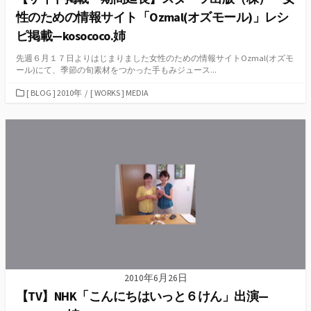
性のための情報サイト「Ozmal(オズモール)」レシ
ピ掲載—kosococo.姉
先週６月１７日よりはじまりました女性のための情報サイトOzmal(オズモ
ール)にて、季節の旬素材をつかった手もみジュース...
カ
[ BLOG ] 2010年
/
[ WORKS ] MEDIA
テ
ゴ
リ
ー
2010年6月26日
【TV】NHK「こんにちはいっと６けん」出演—