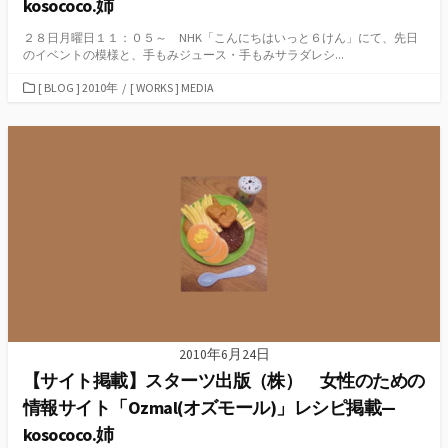
kosococo.姉
２８日月曜日１１：０５～ NHK「こんにちはいっと６けん」にて、先日
のイベントの模様と、手もみジュース・手もみサラダレシ...
カ
[ BLOG ] 2010年
/
[ WORKS ] MEDIA
テ
ゴ
リ
ー
2010年6月24日
【サイト掲載】スターツ出版（株） 女性のための
情報サイト「Ozmal(オズモール)」レシピ掲載—
kosococo.姉