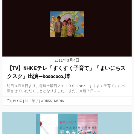
ー
2011年3月4日
【TV】NHK Eテレ「すくすく子育て」「まいにちス
クスク」出演—kosococo.姉
明日３月５日より、毎週土曜日２１：００～NHK「すくすく子育て」に出
演させていただくこととなりました。 また、来週７日～...
カ
[ BLOG ] 2011年
/
[ WORKS ] MEDIA
テ
ゴ
リ
ー