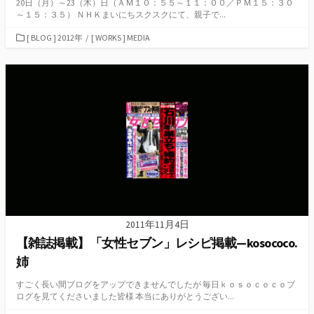
20日（月）～23（木）日（ＡＭ１０：５５～１１：００／ＰＭ１５：３０
～１５：３５） ＮＨＫまいにちスクスクにて、親子で...
カ
[ BLOG ] 2012年
/
[ WORKS ] MEDIA
テ
ゴ
リ
ー
2011年11月4日
【雑誌掲載】「女性セブン」レシピ掲載—kosococo.
姉
すごく長い間ブログをアップできませんでしたが 毎日ｋｏｓｏｃｏｃｏブ
ログを見てくださいました皆様 本当にありがとうござい...