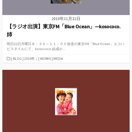
2010年11月21日
【ラジオ出演】東京FM「Blue Ocean」—kosococo.
姉
明日22日月曜日８：３０～１１：００放送の東京FM「Blue Ocean」エコハ
ピスタイルにて、kosococo.結成か...
カ
[ BLOG ] 2010年
/
[ WORKS ] MEDIA
テ
ゴ
リ
ー