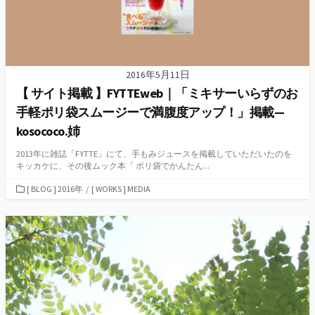
2016年5月11日
【 サイト掲載 】FYTTEweb｜「ミキサーいらずのお
手軽ポリ袋スムージーで満腹度アップ！」掲載—
kosococo.姉
2013年に雑誌「FYTTE」にて、手もみジュースを掲載していただいたのを
キッカケに、その後ムック本「 ポリ袋でかんたん...
カ
[ BLOG ] 2016年
/
[ WORKS ] MEDIA
テ
ゴ
リ
ー