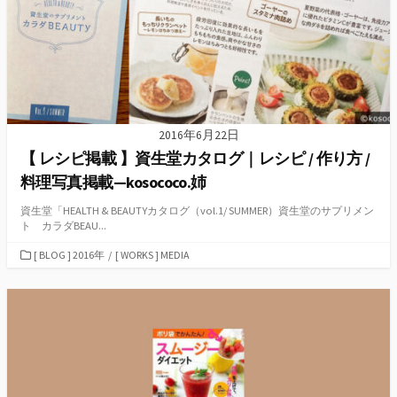
2016年6月22日
【 レシピ掲載 】資生堂カタログ｜レシピ / 作り方 /
料理写真掲載—kosococo.姉
資生堂「HEALTH & BEAUTYカタログ（vol.1/ SUMMER）資生堂のサプリメン
ト カラダBEAU...
カ
[ BLOG ] 2016年
/
[ WORKS ] MEDIA
テ
ゴ
リ
ー