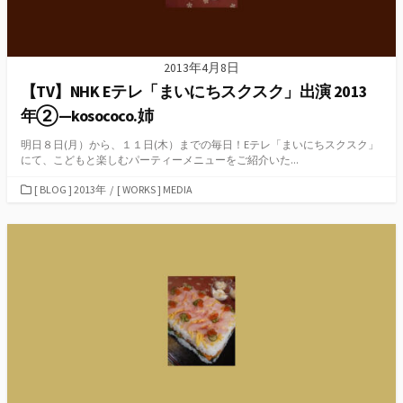
2013年4月8日
【TV】NHK Eテレ「まいにちスクスク」出演 2013
年②—kosococo.姉
明日８日(月）から、１１日(木）までの毎日！Eテレ「まいにちスクスク」
にて、こどもと楽しむパーティーメニューをご紹介いた...
カ
[ BLOG ] 2013年
/
[ WORKS ] MEDIA
テ
ゴ
リ
ー