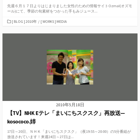
先週６月１７日よりはじまりました女性のための情報サイトOzmal(オズモ
ール)にて、季節の旬素材をつかった手もみジュース...
カ
[ BLOG ] 2010年
/
[ WORKS ] MEDIA
テ
ゴ
リ
ー
2010年5月18日
【TV】NHK Eテレ「まいにちスクスク」再放送—
kosococo.姉
17日～20日、ＮＨＫ「まいにちスクスク」（夜19:55～20:00）の5分番組が
放送されています！来週24日～27日は...