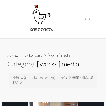
コ
ン
テ
ン
検
メ
索
ニ
ツ
kosococo.
切
ュ
へ
り
ー
ス
替
キ
え
ッ
ホーム
>
Fukiko Koiso
>
[ works ] media
プ
Category:
[ works ] media
小磯ふきこ（kosococo.姉）メディア出演・雑誌掲
載など