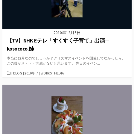
2010年12月6日
【TV】NHK Eテレ「すくすく子育て」出演—
kosococo.姉
本当に12月なのでしょうか？クリスマスイベントを開催してなかったら、
この暖かさ・・・実感がないと思います。 先日のイベン...
カ
[ BLOG ] 2010年
/
[ WORKS ] MEDIA
テ
ゴ
リ
ー