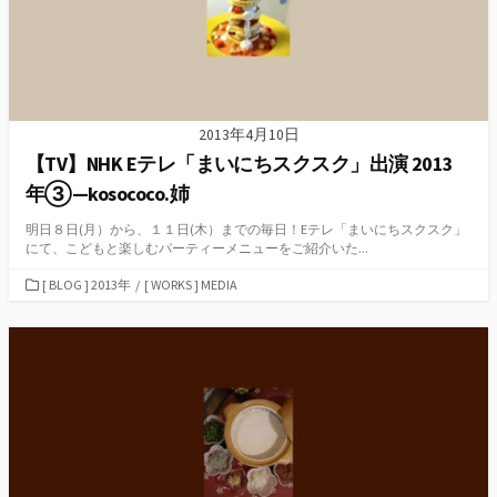
2013年4月10日
【TV】NHK Eテレ「まいにちスクスク」出演 2013
年③—kosococo.姉
明日８日(月）から、１１日(木）までの毎日！Eテレ「まいにちスクスク」
にて、こどもと楽しむパーティーメニューをご紹介いた...
カ
[ BLOG ] 2013年
/
[ WORKS ] MEDIA
テ
ゴ
リ
ー