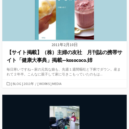
2011年2月10日
【サイト掲載】（株）主婦の友社 月刊誌の携帯サ
イト「健康大事典」掲載—kosococo.姉
毎日寒いですね～家の元気な娘も、先週１週間嘔吐と下痢でダウン。産ま
れて２年半。こんなに親子して家に引きこもっていたのもは...
カ
[ BLOG ] 2011年
/
[ WORKS ] MEDIA
テ
ゴ
リ
ー