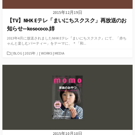
2015年12月19日
【TV】NHK Eテレ「まいにちスクスク」再放送のお
知らせ—kosococo.姉
2013年4月に放送されましたNHK Eテレ『まいにちスクスク』にて、「赤ち
ゃんと楽しむパーティー」をテーマに、 ＊「和...
カ
[ BLOG ] 2015年
/
[ WORKS ] MEDIA
テ
ゴ
リ
ー
2015年10月10日