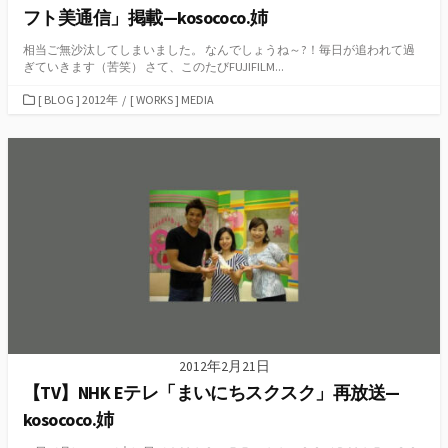
フト美通信」掲載—kosococo.姉
相当ご無沙汰してしまいました。 なんでしょうね～?！毎日が追われて過
ぎていきます（苦笑） さて、このたびFUJIFILM...
カ
[ BLOG ] 2012年
/
[ WORKS ] MEDIA
テ
ゴ
リ
ー
2012年2月21日
【TV】NHK Eテレ「まいにちスクスク」再放送—
kosococo.姉