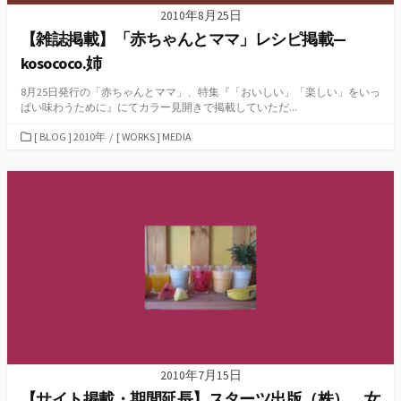
2010年8月25日
【雑誌掲載】「赤ちゃんとママ」レシピ掲載—
kosococo.姉
8月25日発行の「赤ちゃんとママ」、特集『「おいしい」「楽しい」をいっ
ぱい味わうために』にてカラー見開きで掲載していただ...
カ
[ BLOG ] 2010年
/
[ WORKS ] MEDIA
テ
ゴ
リ
ー
2010年7月15日
【サイト掲載・期間延長】スターツ出版（株） 女