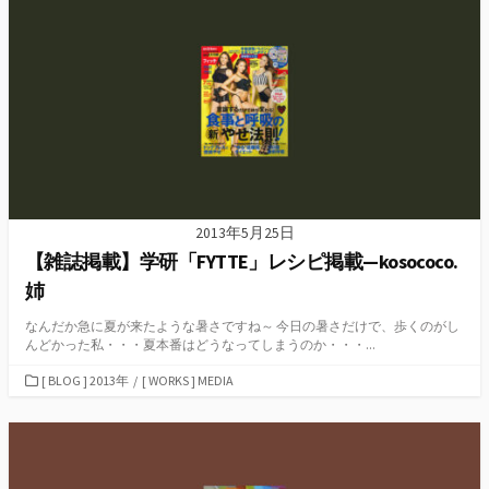
リ
ー
2013年5月25日
【雑誌掲載】学研「FYTTE」レシピ掲載—kosococo.
姉
なんだか急に夏が来たような暑さですね～ 今日の暑さだけで、歩くのがし
んどかった私・・・夏本番はどうなってしまうのか・・・...
カ
[ BLOG ] 2013年
/
[ WORKS ] MEDIA
テ
ゴ
リ
ー