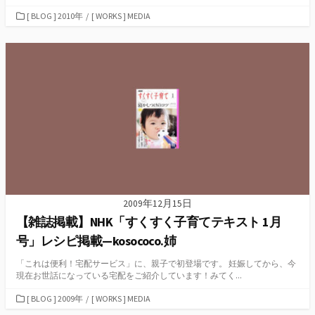
カ
[ BLOG ] 2010年
/
[ WORKS ] MEDIA
テ
ゴ
リ
ー
2009年12月15日
【雑誌掲載】NHK「すくすく子育てテキスト 1月
号」レシピ掲載—kosococo.姉
「これは便利！宅配サービス」に、親子で初登場です。 妊娠してから、今
現在お世話になっている宅配をご紹介しています！みてく...
カ
[ BLOG ] 2009年
/
[ WORKS ] MEDIA
テ