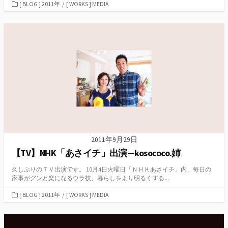
カ
[ BLOG ] 2011年
/
[ WORKS ] MEDIA
テ
ゴ
リ
ー
2011年9月29日
【TV】NHK「あさイチ」出演—kosococo.姉
久しぶりのＴＶ出演です。 10月4日火曜日「ＮＨＫあさイチ」内、毎日の
家事がグンと楽になるウラ技、暮らしをより明るくする...
カ
[ BLOG ] 2011年
/
[ WORKS ] MEDIA
テ
ゴ
リ