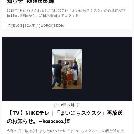
知らせ—kosococo.姉
2013年4月に放送されましたNHK Eテレ『まいにちスクスク』の再放送が本
日14日月曜日から、17日木曜日まで１０：５...
カ
[ BLOG ] 2014年
/
[ WORKS ] MEDIA
テ
ゴ
リ
ー
2013年12月5日
【 TV 】NHK Eテレ｜「まいにちスクスク」再放送
のお知らせ。—kosococo.姉
今年４月に放送されましたNHK Eテレ『まいにちスクスク』の再放送が決