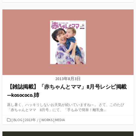
テ
ゴ
リ
ー
2013年8月3日
【雑誌掲載】「赤ちゃんとママ」8月号レシピ掲載
—kosococo.姉
蒸し暑く、ハッキリしないお天気が続いていますね～。 さて、このたび
「赤ちゃんとママ 8月号」にて、「手もみで簡単！離乳食...
カ
[ BLOG ] 2013年
/
[ WORKS ] MEDIA
テ
ゴ