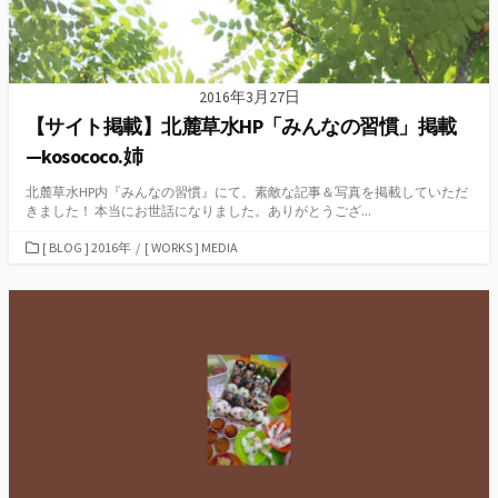
2016年3月27日
【サイト掲載】北麓草水HP「みんなの習慣」掲載
—kosococo.姉
北麓草水HP内『みんなの習慣』にて、素敵な記事＆写真を掲載していただ
きました！ 本当にお世話になりました。ありがとうござ...
カ
[ BLOG ] 2016年
/
[ WORKS ] MEDIA
テ
ゴ
リ
ー