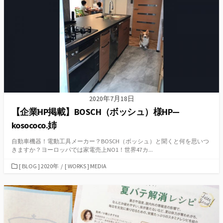
2020年7月18日
【企業HP掲載】BOSCH（ボッシュ）様HP—
kosococo.姉
自動車機器！電動工具メーカー？BOSCH（ボッシュ）と聞くと何を思いつ
きますか？ヨーロッパでは家電売上NO1！世界47カ...
カ
[ BLOG ] 2020年
/
[ WORKS ] MEDIA
テ
ゴ
リ
ー