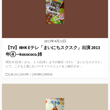
2013年4月12日
【TV】NHK Eテレ「まいにちスクスク」出演 2013
年④—kosococo.姉
明日８日(月）から、１１日(木）までの毎日！Eテレ「まいにちスクスク」
にて、こどもと楽しむパーティーメニューをご紹介させ...
カ
[ BLOG ] 2013年
/
[ WORKS ] MEDIA
テ
ゴ
リ
ー