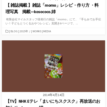
【 雑誌掲載 】雑誌「momo」レシピ・作り方 ・料
理写真 掲載—kosococo.姉
有限会社マイルスタッフ様発行の雑誌「momo」にて、『手もみでお手伝
い！子どもとつくるおやつレシピ』見開き6ページで、...
カ
[ BLOG ] 2015年
/
[ WORKS ] MEDIA
テ
ゴ
リ
ー
2014年4月14日
【TV】NHK Eテレ「まいにちスクスク」再放送のお