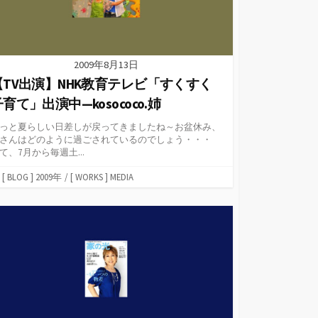
2009年8月13日
【TV出演】NHK教育テレビ「すくすく
育て」出演中—kosococo.姉
っと夏らしい日差しが戻ってきましたね～お盆休み、
さんはどのように過ごされているのでしょう・・・
て、7月から毎週土...
カ
[ BLOG ] 2009年
/
[ WORKS ] MEDIA
テ
ゴ
リ
ー