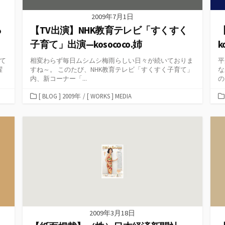
2009年7月1日
っ
【TV出演】NHK教育テレビ「すくすく
子育て」出演—kosococo.姉
k
て
相変わらず毎日ムシムシ梅雨らしい日々が続いておりま
平
曜
すね～。 このたび、NHK教育テレビ「すくすく子育て」
な
内、新コーナー「...
の
カ
[ BLOG ] 2009年
/
[ WORKS ] MEDIA
テ
ゴ
リ
ー
2009年3月18日