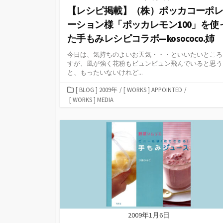
【レシピ掲載】（株）ポッカコーポ
ーション様「ポッカレモン100」を使
た手もみレシピコラボ—kosococo.姉
今日は、気持ちのよいお天気・・・といいたいところ
すが、風が強く花粉もビュンビュン飛んでいると思う
と、もったいないけれど...
カ
[ BLOG ] 2009年
/
[ WORKS ] APPOINTED
/
テ
[ WORKS ] MEDIA
ゴ
リ
ー
2009年1月6日