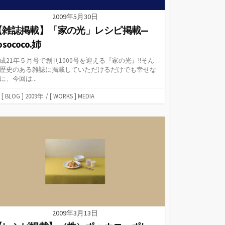
2009年5月30日
【雑誌掲載】「家の光」レシピ掲載—
osococo.姉
成21年５月号で創刊1000号を迎える『家の光』!!そん
歴史のある雑誌に掲載していただけるだけでも幸せな
に、今回は...
カ
[ BLOG ] 2009年
/
[ WORKS ] MEDIA
テ
ゴ
リ
ー
2009年3月13日