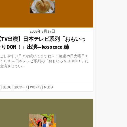
[ blog ] 2008年
[ blog ] 2007年
[ blog ] 2006年
2009年9月27日
【TV出演】日本テレビ系列「おもいっ
りDON！」出演—kosococo.姉
ごしやすい日々が続いてますね～！急遽29日火曜日１
：００ ～日本テレビ系列の「おもいっきりDON！」に
出演させてい...
カ
[ BLOG ] 2009年
/
[ WORKS ] MEDIA
テ
ゴ
リ
ー