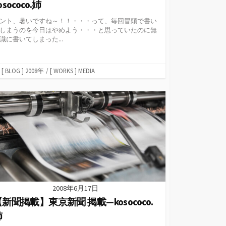
osococo.姉
ント、暑いですね～！！・・・って、毎回冒頭で書い
しまうのを今日はやめよう・・・と思っていたのに無
識に書いてしまった...
カ
[ BLOG ] 2008年
/
[ WORKS ] MEDIA
テ
ゴ
リ
ー
2008年6月17日
新聞掲載】東京新聞 掲載—kosococo.
姉