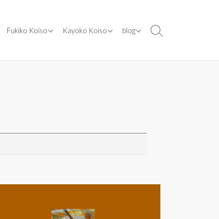
ents
[ works ] cooking class
[ works ] designs
[ blog ] 2024年
Fukiko Koiso
Kayoko Koiso
blog
検
索
dia
[ works ] lecturer
[ works ] illustration
[ blog ] 2020年
切
er
[ works ] media
[ works ] kosococo.SHOP
[ blog ] 2019年
り
替
[ works ] books
[ blog ] 2016年
え
[ works ] appointed
[ blog ] 2015年
[ works ] other
[ blog ] 2014年
original recipes
[ blog ] 2013年
[ blog ] 2012年
[ blog ] 2011年
[ blog ] 2010年
[ blog ] 2009年