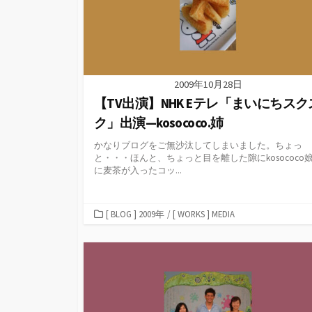
2009年10月28日
【TV出演】NHK Eテレ「まいにちスク
ク」出演—kosococo.姉
かなりブログをご無沙汰してしまいました。ちょっ
と・・・ほんと、ちょっと目を離した隙にkosococo
に麦茶が入ったコッ...
カ
[ BLOG ] 2009年
/
[ WORKS ] MEDIA
テ
ゴ
リ
ー