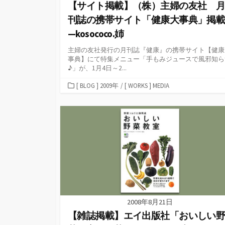
【サイト掲載】（株）主婦の友社 
刊誌の携帯サイト「健康大事典」掲
—kosococo.姉
主婦の友社発行の月刊誌『健康』の携帯サイト【健康
事典】にて特集メニュー「手もみジュースで風邪知ら
♪」が、1月4日～2...
カ
[ BLOG ] 2009年
/
[ WORKS ] MEDIA
テ
ゴ
リ
ー
2008年8月21日
【雑誌掲載】エイ出版社「おいしい