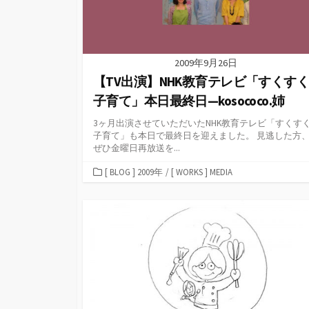
2009年9月26日
【TV出演】NHK教育テレビ「すくす
子育て」本日最終日—kosococo.姉
3ヶ月出演させていただいたNHK教育テレビ「すくす
子育て」も本日で最終日を迎えました。 見逃した方
ぜひ金曜日再放送を...
カ
[ BLOG ] 2009年
/
[ WORKS ] MEDIA
テ
ゴ
リ
ー