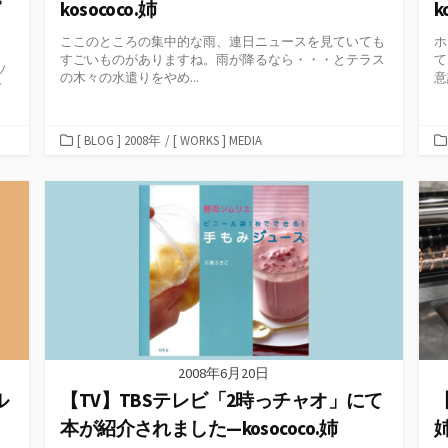
ピ
kosococo.姉
k
ここのところの集中的な雨、連日ニュースを見ていても
ホ
すごいものがありますね。雨が降るなら・・・とテラス
て
ソ
の木々の水遣りをやめ...
意
ぢ
カ
[ BLOG ] 2008年
/
[ WORKS ] MEDIA
テ
ゴ
リ
ー
2008年6月20日
ル
【TV】TBSテレビ「2時っチャオ」にて
【
本が紹介されました—kosococo.姉