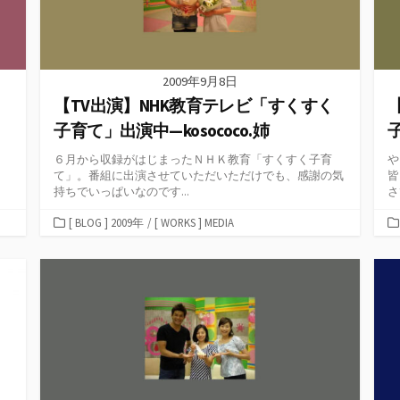
2009年9月8日
く
【TV出演】NHK教育テレビ「すくすく
子育て」出演中—kosococo.姉
子
く
６月から収録がはじまったＮＨＫ教育「すくすく子育
や
、
て」。番組に出演させていただいただけでも、感謝の気
皆
持ちでいっぱいなのです...
さ
カ
[ BLOG ] 2009年
/
[ WORKS ] MEDIA
テ
ゴ
リ
ー