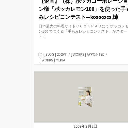
【企画】（株）ポッカコーポレーシ
ン様「ポッカレモン100」を使った手
みレシピコンテスト—kosococo.姉
日本最大の料理サイトＣＯＯＫＰＡＤにて ポッカレ
ン100 でつくる「手もみレシピコンテスト」がスター
ト！
カ
[ BLOG ] 2009年
/
[ WORKS ] APPOINTED
/
テ
[ WORKS ] MEDIA
ゴ
リ
ー
2009年3月2日