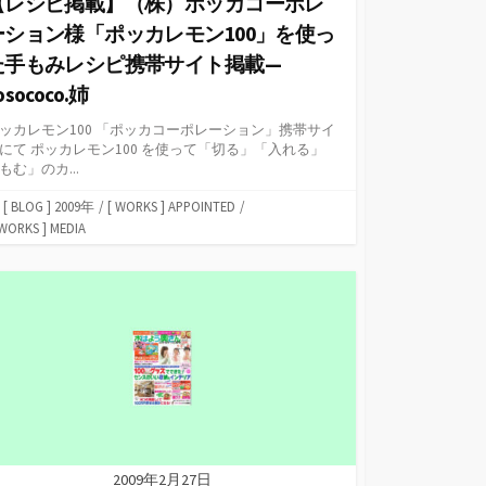
【レシピ掲載】（株）ポッカコーポレ
ーション様「ポッカレモン100」を使っ
た手もみレシピ携帯サイト掲載—
osococo.姉
ッカレモン100 「ポッカコーポレーション」携帯サイ
にて ポッカレモン100 を使って「切る」「入れる」
もむ」のカ...
カ
[ BLOG ] 2009年
/
[ WORKS ] APPOINTED
/
テ
 WORKS ] MEDIA
ゴ
リ
ー
2009年2月27日