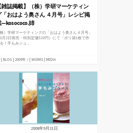
【雑誌掲載】（株）学研マーケティン
グ「おはよう奥さん ４月号」レシピ掲
—kosococo.姉
株）学研マーケティングの「おはよう奥さん４月号」
3月2日発売・特別定価520円）にて「ポリ袋1枚で作
る！手もみジュ...
カ
[ BLOG ] 2009年
/
[ WORKS ] MEDIA
テ
ゴ
リ
ー
2008年9月21日