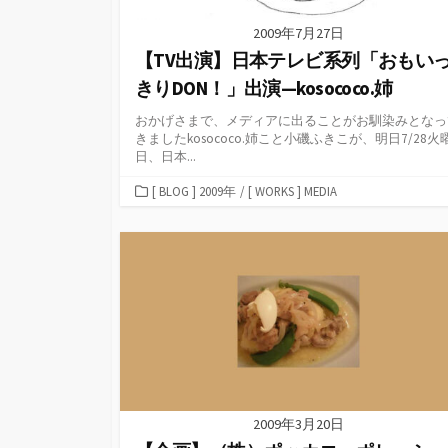
2009年7月27日
【TV出演】日本テレビ系列「おもい
きりDON！」出演—kosococo.姉
おかげさまで、メディアに出ることがお馴染みとなっ
きましたkosococo.姉こと小磯ふきこが、明日7/28火
日、日本...
カ
[ BLOG ] 2009年
/
[ WORKS ] MEDIA
テ
ゴ
リ
ー
2009年3月20日