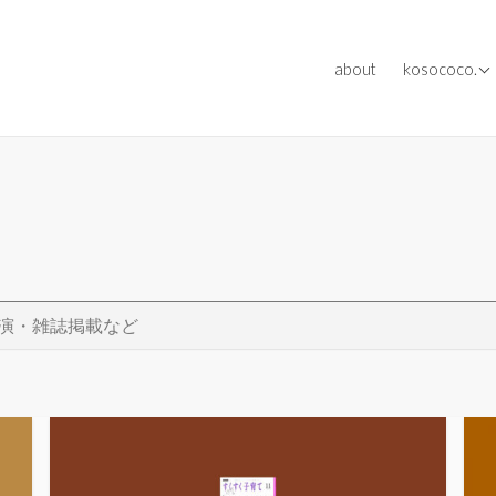
[ works ] ev
about
kosococo.
[ works ] me
[ works ] oth
ア出演・雑誌掲載など