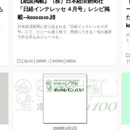
ョ
【紙面掲載】（株）日本経済新聞社
も
「日経インテレッセ ４月号」レシピ掲
載—kosococo.姉
k
モ
日本経済新聞に折り込まれる『日経インテレッセ４月
号』にて、ビニール袋１枚で、簡単にできる！旬の素材
ポ
で作る手もみジュースを...
ト
「
カ
[ BLOG ] 2009年
/
[ WORKS ] MEDIA
[
テ
ゴ
リ
ー
2009年3月1日