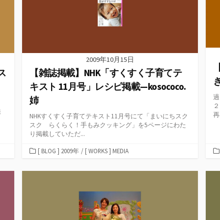
2009年10月15日
ス
【雑誌掲載】NHK「すくすく子育てテ
き
キスト 11月号」レシピ掲載—kosococo.
過
姉
２
娘
再
NHKすくすく子育てテキスト11月号にて「まいにちスク
スク らくらく！手もみクッキング」を5ページにわた
り掲載していただ...
カ
[ BLOG ] 2009年
/
[ WORKS ] MEDIA
テ
ゴ
リ
ー