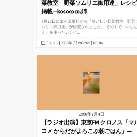
菜教室 野菜ソムリエ御用達」レシ
掲載—kosococo.姉
7月26日にエイ出版社から『おいしい野菜教室 野菜
ムリエ御用達』が販売されました。 その中で「いち
く」を使ったレシピ...
カ
[ BLOG ] 2008年
/
[ WORKS ] MEDIA
テ
ゴ
リ
ー
2008年7月4日
【ラジオ出演】東京FM クロノス「マ
コメ からだがよろこぶ朝ごはん」—