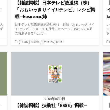
月
【雑誌掲載】日本テレビ放送網（株）
載
「おもいっきりイイ!!テレビ」レシピ掲
載—kosococo.姉
k
大
日本テレビ放送網株式会社発行 雑誌『おもいっきりイ
い
ず
イ!!テレビ』１０・１１月号に６ページにわたって６月
コ
に出演させていただ...
お
カ
[ BLOG ] 2008年
/
[ WORKS ] MEDIA
テ
ゴ
リ
ー
2008年8月7日
野
【雑誌掲載】扶桑社「ESSE」掲載—