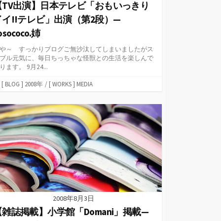
【TV出演】日本テレビ「おもいっきり
イイ!!テレビ」出演（第2段）—
osococo.姉
や～ すっかりブログご無沙汰してしまいましたがス
ブル元気に、毎日ちっちゃな怪獣との生活を楽しんで
ります。 9月24...
カ
[ BLOG ] 2008年
/
[ WORKS ] MEDIA
テ
ゴ
リ
ー
2008年8月3日
【雑誌掲載】小学館「Domani」掲載—