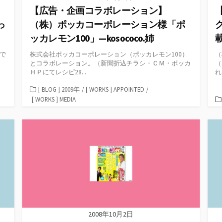
レ
【広告・企画コラボレーション】
っ
（株）ポッカコーポレーション様「ポ
ッカレモン100」—kosococo.姉
載
で
株式会社ポッカコーポレーション（ポッカレモン100）
（
とコラボレーション。（新聞折込チラシ・ＣＭ・ポッカ
（
ＨＰにてレシピ28...
れ
カ
[ BLOG ] 2009年
/
[ WORKS ] APPOINTED
/
テ
[ WORKS ] MEDIA
ゴ
リ
ー
2008年10月2日