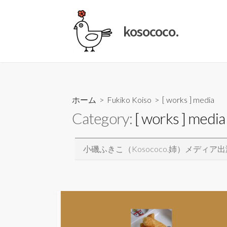
コ
ン
kosococo.
テ
ン
ツ
へ
ス
キ
ホーム
>
Fukiko Koiso
>
[ works ] media
ッ
Category:
[ works ] media
プ
小磯ふきこ（kosococo.姉）メディ