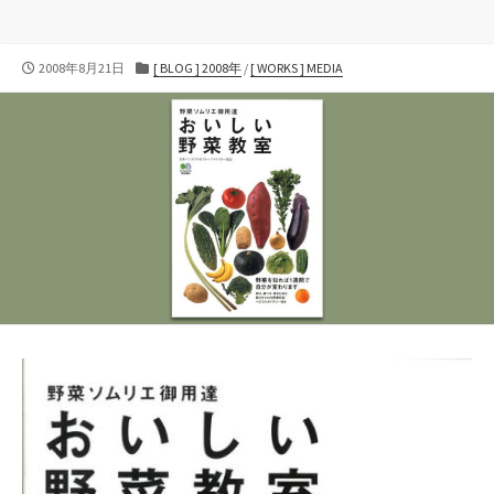
公
カ
2008年8月21日
[ BLOG ] 2008年
/
[ WORKS ] MEDIA
開
テ
日
ゴ
リ
ー