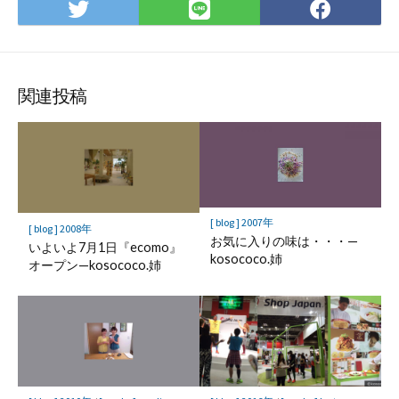
Twitter
LINE
Face
で
で
で
シ
シ
シ
ェ
ェ
ェ
ア
ア
ア
関連投稿
[ blog ] 2007年
[ blog ] 2008年
お気に入りの味は・・・—
いよいよ7月1日『ecomo』
kosococo.姉
オープン—kosococo.姉