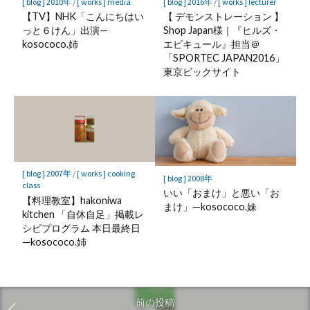
[ blog ] 2010年
/
[ works ] media
[ blog ] 2016年
/
[ works ] lecturer
【TV】NHK「こんにちはい
【 デモンストレーション 】
っと６けん」出演—
Shop Japan様｜『ヒルズ・
kosococo.姉
エピキュール』担当＠
「SPORTEC JAPAN2016」
東京ビックサイト
[ blog ] 2007年
/
[ works ] cooking
[ blog ] 2008年
class
いい「おまけ」と悪い「お
【料理教室】hakoniwa
まけ」—kosococo.妹
kitchen 「自休自足」掲載レ
シピプログラム 本日最終日
—kosococo.姉
前の投稿