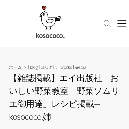
コ
ン
テ
ン
検
メ
索
ニ
ツ
kosococo.
切
ュ
へ
り
ー
ス
替
キ
え
ッ
ホーム
>
[ blog ] 2008年
/
[ works ] media
プ
【雑誌掲載】エイ出版社「お
いしい野菜教室 野菜ソムリ
エ御用達」レシピ掲載—
kosococo.姉