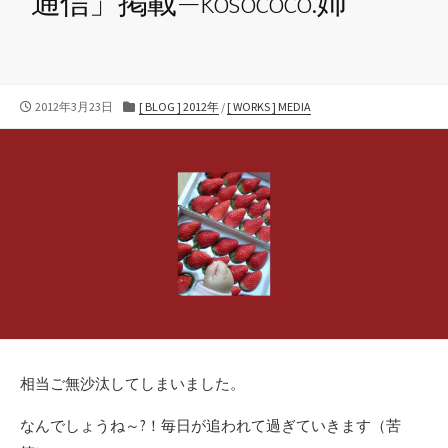
通信」掲載—kosococo.姉
公
カ
2012年3月23日
[ BLOG ] 2012年
/
[ WORKS ] MEDIA
開
テ
日
ゴ
リ
ー
相当ご無沙汰してしまいました。
なんでしょうね～?！毎日が追われて過ぎていきます（苦