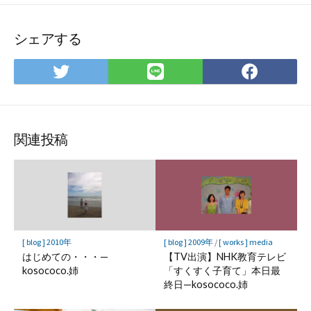
シェアする
Twitter
LINE
Face
で
で
で
シ
シ
シ
ェ
ェ
ェ
ア
ア
ア
関連投稿
[ blog ] 2010年
[ blog ] 2009年
/
[ works ] media
はじめての・・・—
【TV出演】NHK教育テレビ
kosococo.姉
「すくすく子育て」本日最
終日—kosococo.姉