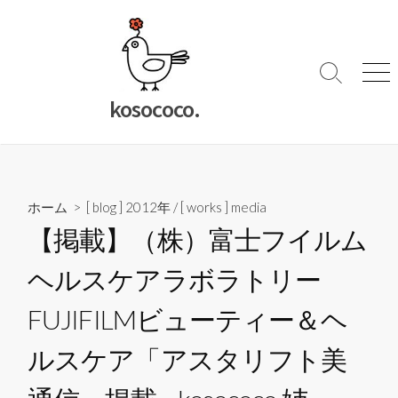
コ
ン
テ
ン
検
メ
索
ニ
ツ
kosococo.
切
ュ
へ
り
ー
ス
替
キ
え
ッ
ホーム
>
[ blog ] 2012年
/
[ works ] media
プ
【掲載】（株）富士フイルム
ヘルスケアラボラトリー
FUJIFILMビューティー＆ヘ
ルスケア「アスタリフト美