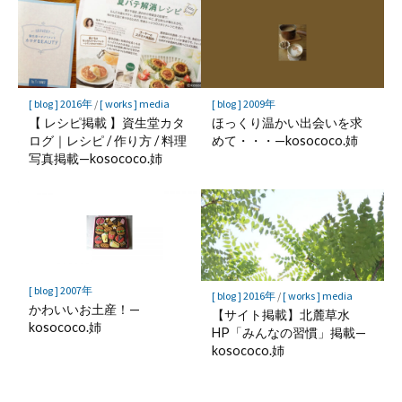
[ blog ] 2016年
/
[ works ] media
[ blog ] 2009年
【 レシピ掲載 】資生堂カタ
ほっくり温かい出会いを求
ログ｜レシピ / 作り方 / 料理
めて・・・—kosococo.姉
写真掲載—kosococo.姉
[ blog ] 2007年
[ blog ] 2016年
/
[ works ] media
かわいいお土産！—
【サイト掲載】北麓草水
kosococo.姉
HP「みんなの習慣」掲載—
kosococo.姉