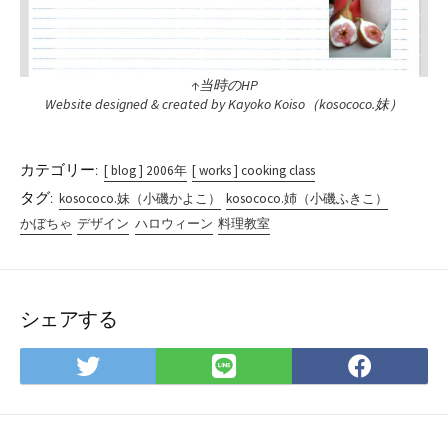
↑当時のHP
Website designed & created by Kayoko Koiso（kosococo.妹）
カテゴリー:
[ blog ] 2006年
[ works ] cooking class
タグ:
kosococo.妹（小磯かよこ）
kosococo.姉（小磯ふきこ）
かぼちゃ
デザイン
ハロウィーン
料理教室
シェアする
Twitter
LINE
Face
で
で
で
シ
シ
シ
ェ
ェ
ェ