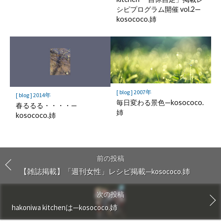
シピプログラム開催 vol.2—
kosococo.姉
[ blog ] 2007年
[ blog ] 2014年
毎日変わる景色—kosococo.
春るるる・・・・—
姉
kosococo.姉
前の投稿
【雑誌掲載】「週刊女性」レシピ掲載—kosococo.姉
次の投稿
hakoniwa kitchenは—kosococo.姉