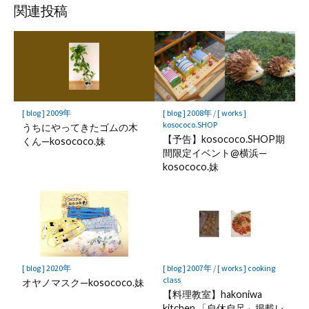
ア
ア
ア
関連投稿
[ blog ] 2009年
[ blog ] 2008年
/
[ works ]
kosococo.SHOP
うちにやってきたゴムの木
【予告】kosococo.SHOP期
くん—kosococo.妹
間限定イベント@横浜—
kosococo.妹
[ blog ] 2020年
[ blog ] 2007年
/
[ works ] cooking
class
オヤノマスク—kosococo.妹
【料理教室】hakoniwa
kitchen 「自休自足」掲載レ