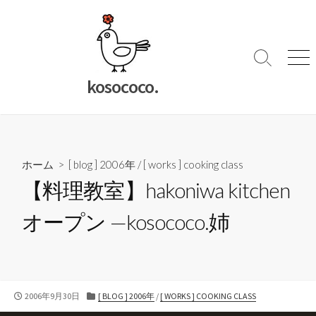
コ
ン
テ
ン
検
メ
索
ニ
ツ
kosococo.
切
ュ
へ
り
ー
ス
替
キ
え
ッ
ホーム
>
[ blog ] 2006年
/
[ works ] cooking class
プ
【料理教室】hakoniwa kitchen
オープン —kosococo.姉
公
カ
2006年9月30日
[ BLOG ] 2006年
/
[ WORKS ] COOKING CLASS
開
テ