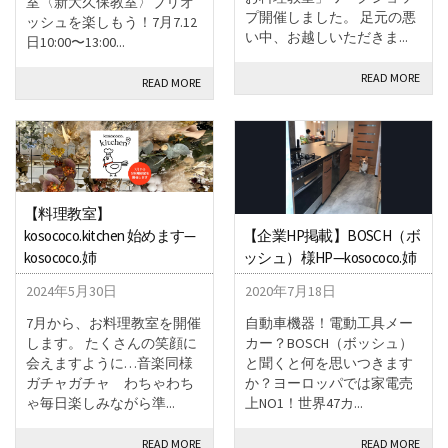
室〈新大久保教室〉ブリオ
プ開催しました。 足元の悪
ッシュを楽しもう！7月7.12
い中、お越しいただきま...
日10:00〜13:00...
READ MORE
READ MORE
【料理教室】
【企業HP掲載】BOSCH（ボ
kosococo.kitchen 始めます—
ッシュ）様HP—kosococo.姉
kosococo.姉
2020年7月18日
2024年5月30日
自動車機器！電動工具メー
7月から、お料理教室を開催
カー？BOSCH（ボッシュ）
します。 たくさんの笑顔に
と聞くと何を思いつきます
会えますように…音楽同様
か？ヨーロッパでは家電売
ガチャガチャ わちゃわち
上NO1！世界47カ...
ゃ毎日楽しみながら準...
READ MORE
READ MORE