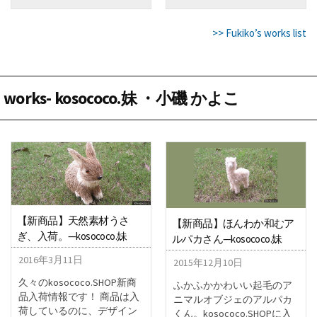
>> Fukiko’s works list
works- kosococo.妹 ・小磯 かよこ
【新商品】天然素材うさ
【新商品】ほんわか和むア
ぎ、入荷。—kosococo.妹
ルパカさん—kosococo.妹
2016年3月11日
2015年12月10日
久々のkosococo.SHOP新商
ふかふかかわいい起毛のア
品入荷情報です！ 商品は入
ニマルオブジェのアルパカ
荷しているのに、デザイン
くん。kosococo.SHOPに入