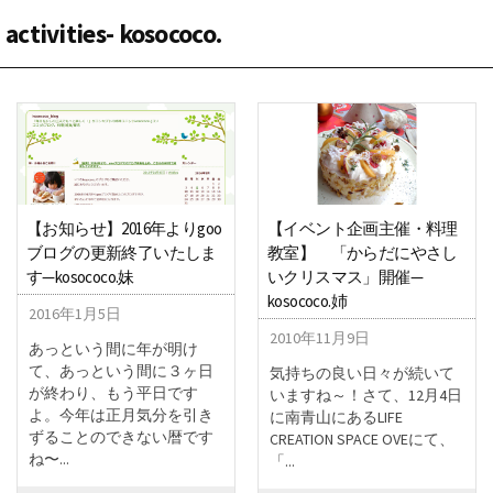
activities- kosococo.
【お知らせ】2016年よりgoo
【イベント企画主催・料理
ブログの更新終了いたしま
教室】 「からだにやさし
す—kosococo.妹
いクリスマス」開催—
kosococo.姉
2016年1月5日
2010年11月9日
あっという間に年が明け
て、あっという間に３ヶ日
気持ちの良い日々が続いて
が終わり、もう平日です
いますね～！さて、12月4日
よ。今年は正月気分を引き
に南青山にあるLIFE
ずることのできない暦です
CREATION SPACE OVEにて、
ね〜...
「...