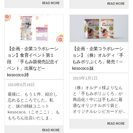
READ MORE
READ MORE
【企画・企業コラボレーシ
【企画・企業コラボレーシ
ョン】食育イベント第１
ョン】（株）オルディ「手
段 「手もみ袋発売記念イ
もみポリぶくろ」発売！—
ベント」出展など—
kosococo.妹
kosococo.姉
2010年2月1日
2010年6月18日
（株）オルディ様よりなん
と「手もみポリぶくろ」が
最後に、もう１件。紹介し
商品化！中には手もみに最
忘れるところでした。私
適なオリジナルポリ袋と、
と、妹の姉妹ユニット
オリジナルレシピカードが...
kosococo.（こそここ）。も
もちろん出店いたしま...
READ MORE
READ MORE