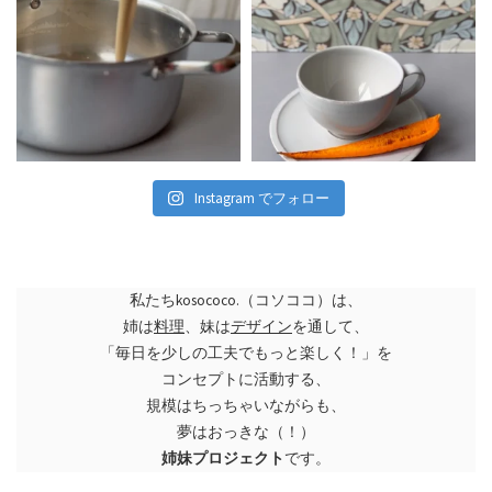
Instagram でフォロー
私たちkosococo.（コソココ）は、
姉は
料理
、妹は
デザイン
を通して、
「毎日を少しの工夫でもっと楽しく！」を
コンセプトに活動する、
規模はちっちゃいながらも、
夢はおっきな（！）
姉妹プロジェクト
です。