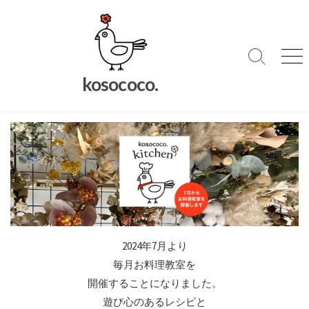
コ
ン
テ
ン
検
メ
索
ニ
ツ
kosococo.
切
ュ
へ
り
ー
ス
替
キ
え
ッ
プ
2024年7月より
毎月お料理教室を
開催することになりました。
遊び心のあるレシピと