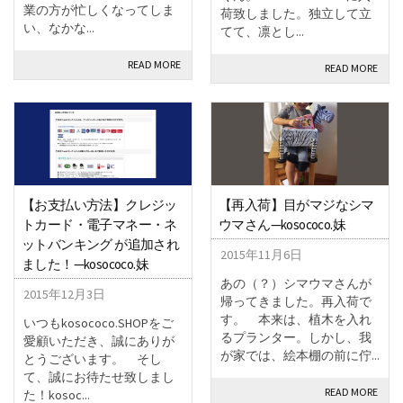
業の方が忙しくなってしま
荷致しました。独立して立
い、なかな...
てて、凛とし...
READ MORE
READ MORE
【お支払い方法】クレジッ
【再入荷】目がマジなシマ
トカード・電子マネー・ネ
ウマさん—kosococo.妹
ットバンキング が追加され
2015年11月6日
ました！—kosococo.妹
あの（？）シマウマさんが
2015年12月3日
帰ってきました。再入荷で
す。 本来は、植木を入れ
いつもkosococo.SHOPをご
るプランター。しかし、我
愛顧いただき、誠にありが
が家では、絵本棚の前に佇...
とうございます。 そし
て、誠にお待たせ致しまし
READ MORE
た！kosoc...