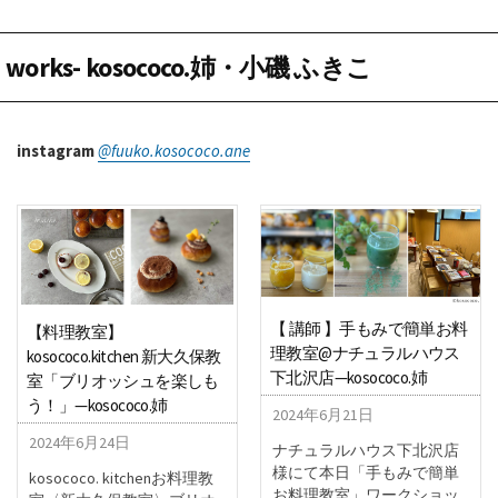
works- kosococo.姉・小磯 ふきこ
instagram
@fuuko.kosococo.ane
【 講師 】手もみで簡単お料
【料理教室】
理教室@ナチュラルハウス
kosococo.kitchen 新大久保教
下北沢店—kosococo.姉
室「ブリオッシュを楽しも
う！」—kosococo.姉
2024年6月21日
2024年6月24日
ナチュラルハウス下北沢店
様にて本日「手もみで簡単
kosococo. kitchenお料理教
お料理教室」ワークショッ