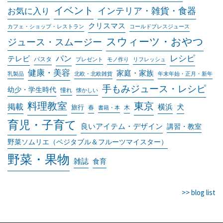
イベント
インテリア・雑貨・食器
お気に入り
クリスマス
カフェ・ショップ・レストラン
コールドプレスジュース
スウィーツ・おやつ
ジュース・スムージー
レシピ
パン
テレビ
パスタ
プレゼント
モノ作り
リフレッシュ
健康・美容
家庭・家族
乳製品
北欧・北欧雑貨
年末年始・正月・新年
手もみジュース・レシピ
幼少・学生時代
憧れ
懐かしい
料理教室
東京
掲載
横浜
犬
旅行
春
木
書籍・本
育児・子育て
良いアイテム・デザイン
講習・教室
野菜ソムリエ（ベジタブル＆フルーツマイスター）
野菜・果物
雑誌
食育
>> blog list