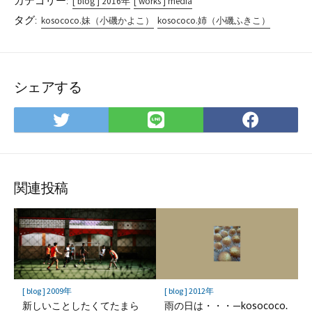
カテゴリー:
[ blog ] 2016年
[ works ] media
タグ:
kosococo.妹（小磯かよこ）
kosococo.姉（小磯ふきこ）
シェアする
Twitter
LINE
Face
で
で
で
シ
シ
シ
ェ
ェ
ェ
ア
ア
ア
関連投稿
[ blog ] 2009年
[ blog ] 2012年
新しいことしたくてたまら
雨の日は・・・—kosococo.