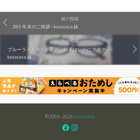
前の投稿
2015 年末のご挨拶—kosococo.妹
次の投稿
ブルーライトカット眼鏡、効果はいかに？？？—
kosococo.妹
©2006-2026
kosococo.
Facebook
Instagram