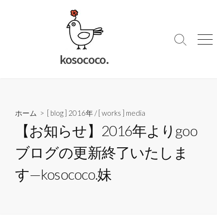
コ
ン
テ
ン
検
メ
索
ニ
ツ
kosococo.
切
ュ
へ
り
ー
ス
替
キ
え
ッ
ホーム
>
[ blog ] 2016年
/
[ works ] media
プ
【お知らせ】2016年よりgoo
ブログの更新終了いたしま
す—kosococo.妹