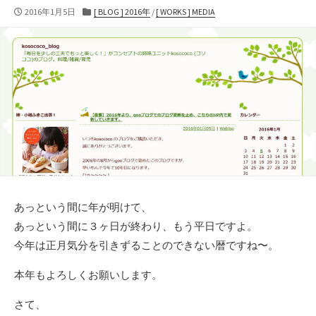
公
カ
2016年1月5日
[ BLOG ] 2016年
/
[ WORKS ] MEDIA
開
テ
日
ゴ
リ
ー
あっという間に年が明けて、
あっという間に３ヶ日が終わり、もう平日ですよ。
今年は正月気分を引きずることのできない暦ですね〜。
本年もよろしくお願いします。
さて、