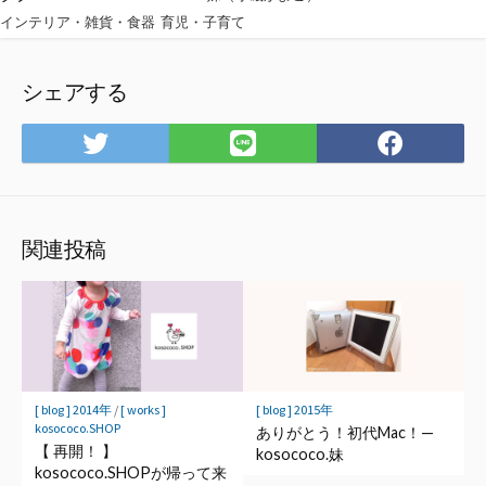
インテリア・雑貨・食器
育児・子育て
シェアする
Twitter
LINE
Face
で
で
で
シ
シ
シ
ェ
ェ
ェ
ア
ア
ア
関連投稿
[ blog ] 2014年
/
[ works ]
[ blog ] 2015年
kosococo.SHOP
ありがとう！初代Mac！—
【 再開！ 】
kosococo.妹
kosococo.SHOPが帰って来