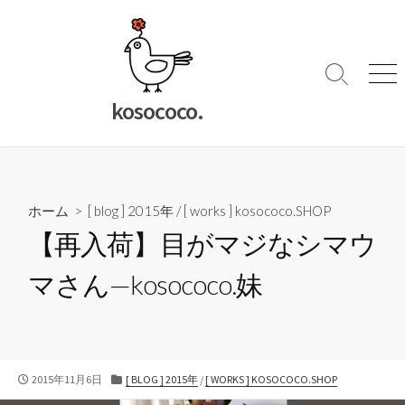
コ
ン
テ
ン
検
メ
索
ニ
ツ
kosococo.
切
ュ
へ
り
ー
ス
替
キ
え
ッ
ホーム
>
[ blog ] 2015年
/
[ works ] kosococo.SHOP
プ
【再入荷】目がマジなシマウ
マさん—kosococo.妹
公
カ
2015年11月6日
[ BLOG ] 2015年
/
[ WORKS ] KOSOCOCO.SHOP
開
テ