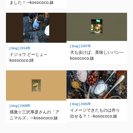
ました！—kosococo.妹
[ blog ] 2007年
[ blog ] 2014年
犬も歩けば、美味しいパン—
ドジョウ どーじょ—
kosococo.妹
kosococo.姉
[ blog ] 2006年
[ blog ] 2008年
イメージできたものは作り
感激☆三沢厚彦さんの「ア
出せる？！–kosococo.妹
ニマルズ」—kosococo.妹