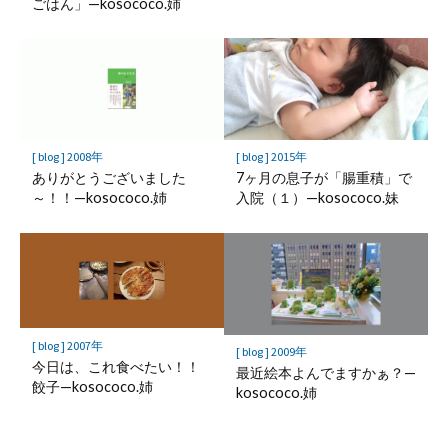
ごはん」—kosococo.姉
[ blog ] 2008年
[ blog ] 2015年
ありがとうございました
7ヶ月の息子が「腸重積」で
～！！—kosococo.姉
入院（１）—kosococo.妹
[ blog ] 2007年
[ blog ] 2009年
今日は、これ食べたい！！
最近絵本よんでますかぁ？—
餃子—kosococo.姉
kosococo.姉