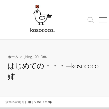
コ
ン
テ
ン
検
メ
索
ニ
ツ
kosococo.
切
ュ
へ
り
ー
ス
替
キ
え
ッ
ホーム
>
[ blog ] 2010年
プ
はじめての・・・—kosococo.
姉
公
カ
2010年9月3日
[ BLOG ] 2010年
開
テ