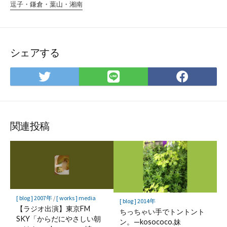
逗子・鎌倉・葉山・湘南
シェアする
Twitter
LINE
Face
で
で
で
シ
シ
シ
ェ
ェ
ェ
ア
ア
ア
関連投稿
[ blog ] 2007年
/
[ works ] media
[ blog ] 2014年
【ラジオ出演】東京FM
ちっちゃい手でトントント
SKY「からだにやさしい朝
ン。—kosococo.妹