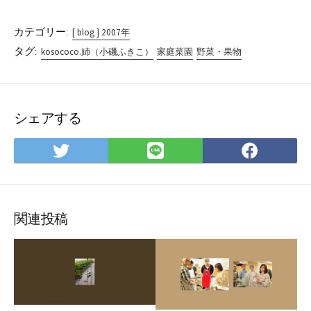
カテゴリー:
[ blog ] 2007年
タグ:
kosococo.姉（小磯ふきこ）
家庭菜園
野菜・果物
シェアする
Twitter
LINE
Face
で
で
で
シ
シ
シ
ェ
ェ
ェ
ア
ア
ア
関連投稿