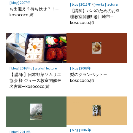
[ blog ] 2007年
[ blog ] 2013年
/
[ works ] lecturer
お出迎え？待ち伏せ？！—
【講師】パパのためのお料
kosococo.姉
理教室開催!!@川崎市—
kosococo.姉
[ blog ] 2016年
/
[ works ] lecturer
[ blog ] 2008年
【 講師 】日本野菜ソムリエ
梨のクランペット—
協会 様 ジュース教室開催＠
kosococo.姉
名古屋—kosococo.姉
[ blog ] 2007年
[ blog ] 2011年