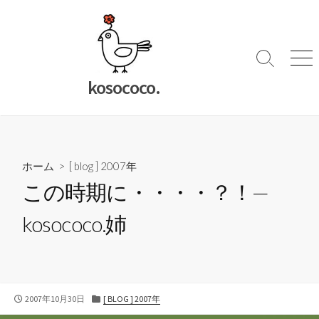
コ
ン
テ
ン
検
メ
索
ニ
ツ
kosococo.
切
ュ
へ
り
ー
ス
替
キ
え
ッ
ホーム
>
[ blog ] 2007年
プ
この時期に・・・・？！—
kosococo.姉
公
カ
2007年10月30日
[ BLOG ] 2007年
開
テ