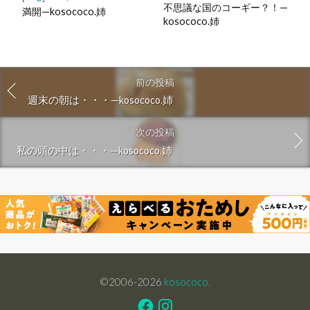
不思議な国のコーギー？！—
満開—kosococo.姉
kosococo.姉
前の投稿
週末の朝は・・・—kosococo.姉
次の投稿
私の頭の中は・・・—kosococo.姉
©2006-2026
kosococo.
Facebook
Instagram