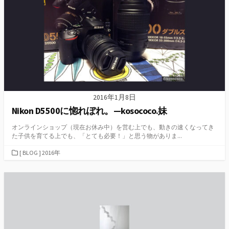
2016年1月8日
Nikon D5500に惚れぼれ。—kosococo.妹
オンラインショップ（現在お休み中）を営む上でも、動きの速くなってき
た子供を育てる上でも、「とても必要！」と思う物がありま...
カ
[ BLOG ] 2016年
テ
ゴ
リ
ー