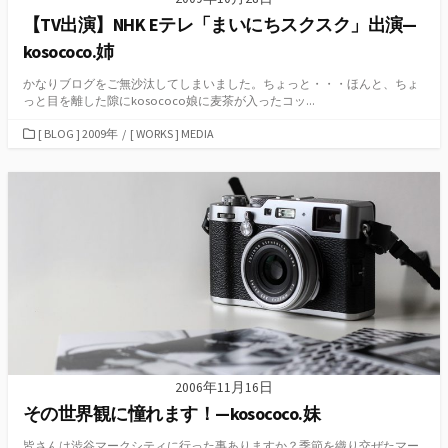
【TV出演】NHK Eテレ「まいにちスクスク」出演—
kosococo.姉
かなりブログをご無沙汰してしまいました。ちょっと・・・ほんと、ちょ
っと目を離した隙にkosococo娘に麦茶が入ったコッ...
カ
[ BLOG ] 2009年
/
[ WORKS ] MEDIA
テ
ゴ
リ
ー
2006年11月16日
その世界観に憧れます！—kosococo.妹
皆さんは渋谷マークシティに行った事ありますか？季節を織り交ぜたマー