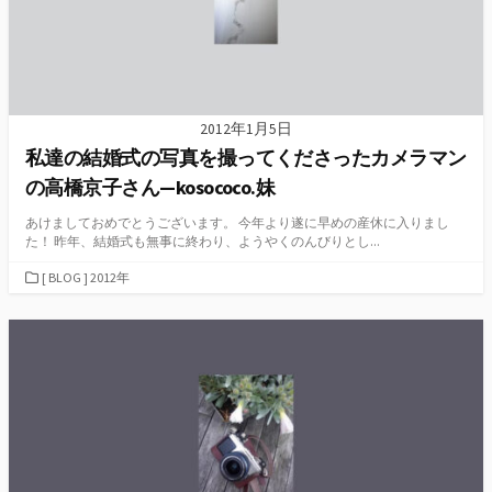
2012年1月5日
私達の結婚式の写真を撮ってくださったカメラマン
の高橋京子さん—kosococo.妹
あけましておめでとうございます。 今年より遂に早めの産休に入りまし
た！ 昨年、結婚式も無事に終わり、ようやくのんびりとし...
カ
[ BLOG ] 2012年
テ
ゴ
リ
ー