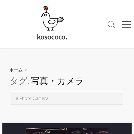
コ
ン
テ
ン
検
メ
索
ニ
ツ
kosococo.
切
ュ
へ
り
ー
ス
替
キ
え
ッ
ホーム
>
プ
タグ:
写真・カメラ
# Photo Camera