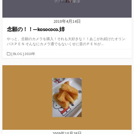
2010年4月14日
念願の！！—kosococo.姉
やっと、念願のカメラを購入！それも大好きな！！あこがれ続けたオリン
パスＰＥＮ そんなにカメラ通でもないくせに昔のＰＥＮが...
カ
[ BLOG ] 2010年
テ
ゴ
リ
ー
2009年10月28日