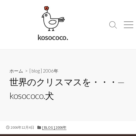
コ
ン
テ
ン
検
メ
索
ニ
ツ
kosococo.
切
ュ
へ
り
ー
ス
替
キ
え
ッ
ホーム
>
[ blog ] 2006年
プ
世界のクリスマスを・・・—
kosococo.犬
公
カ
2006年12月4日
[ BLOG ] 2006年
開
テ