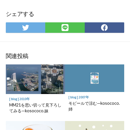
シェアする
Twitter
LINE
Face
で
で
で
シ
シ
シ
ェ
ェ
ェ
ア
ア
ア
関連投稿
[ blog ] 2007年
[ blog ] 2010年
モビールで涼む—kosococo.
MM21を思い切って見下ろし
姉
てみる—kosococo.妹