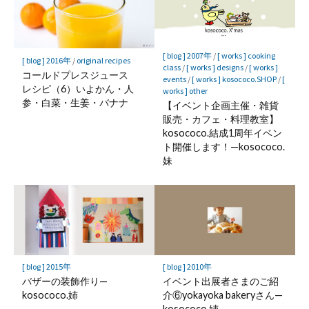
[ blog ] 2007年
/
[ works ] cooking
[ blog ] 2016年
/
original recipes
class
/
[ works ] designs
/
[ works ]
コールドプレスジュース
events
/
[ works ] kosococo.SHOP
/
[
レシピ（6）いよかん・人
works ] other
参・白菜・生姜・バナナ
【イベント企画主催・雑貨
販売・カフェ・料理教室】
kosococo.結成1周年イベン
ト開催します！—kosococo.
妹
[ blog ] 2015年
[ blog ] 2010年
バザーの装飾作り—
イベント出展者さまのご紹
kosococo.姉
介⑥yokayoka bakeryさん—
kosococo.姉