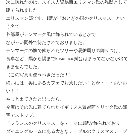
次に訪れたのは、スイス人貿易商エリスマン氏の私邸として
建てられました
エリスマン邸です。1階が「おとぎの国のクリスマス」とい
う名で
各部屋がデンマーク風に飾られているとかで
なが～い間外で待たされておりました。
デンマークの旗で飾られたツリーや暖炉周りの飾りつけ、
食卓など、隅から隅までkosococo.姉ははまってなかなか出て
きませんでした。
（この写真を使うべきだった！）
終いには、奥にあるカフェでお茶したい！とか・・・おいお
い！！
やっと出てきたと思ったら、
今度はその先に建てられたイギリス人貿易商ベリック氏の邸
宅でストップ。
「フランスのクリスマス」をテーマに1階が飾られており
ダイニングルームにある大きなテーブルのクリスマステーブ