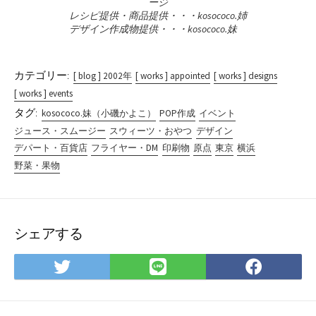
ージ
レシピ提供・商品提供・・・kosococo.姉
デザイン作成物提供・・・kosococo.妹
カテゴリー:
[ blog ] 2002年
[ works ] appointed
[ works ] designs
[ works ] events
タグ:
kosococo.妹（小磯かよこ）
POP作成
イベント
ジュース・スムージー
スウィーツ・おやつ
デザイン
デパート・百貨店
フライヤー・DM
印刷物
原点
東京
横浜
野菜・果物
シェアする
Twitter
LINE
Face
で
で
で
シ
シ
シ