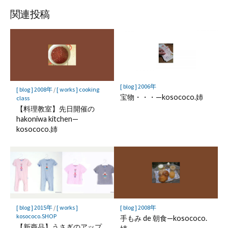
ェ
ェ
ェ
ア
ア
ア
関連投稿
[ blog ] 2006年
[ blog ] 2008年
/
[ works ] cooking
宝物・・・—kosococo.姉
class
【料理教室】先日開催の
hakoniwa kitchen—
kosococo.姉
[ blog ] 2015年
/
[ works ]
[ blog ] 2008年
kosococo.SHOP
手もみ de 朝食—kosococo.
【新商品】うさぎのアップ