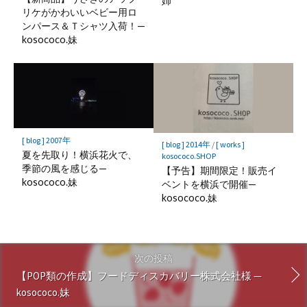
姉
リケがかわいいベビー用ロ
ンパース＆Ｔシャツ入荷！—
kosococo.妹
[ blog ] 2007年
[ blog ] 2014年
/
[ works ]
夏を先取り！横浜花火で、
kosococo.SHOP
季節の風を感じる—
【予告】期間限定！販売イ
kosococo.妹
ベントを横浜で開催—
kosococo.妹
次の投稿
【POP類の作成】フードディスカバリー株式会社様 —
kosococo.妹