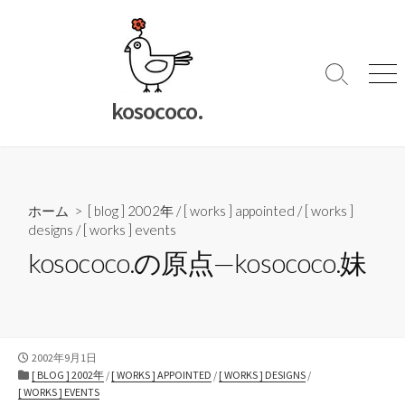
コ
ン
テ
ン
検
メ
索
ニ
ツ
kosococo.
切
ュ
へ
り
ー
ス
替
キ
え
ッ
ホーム
>
[ blog ] 2002年
/
[ works ] appointed
/
[ works ]
プ
designs
/
[ works ] events
kosococo.の原点—kosococo.妹
公
2002年9月1日
開
カ
[ BLOG ] 2002年
/
[ WORKS ] APPOINTED
/
[ WORKS ] DESIGNS
/
日
テ
[ WORKS ] EVENTS