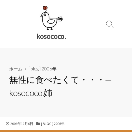
コ
ン
テ
ン
検
メ
索
ニ
ツ
kosococo.
切
ュ
へ
り
ー
ス
替
キ
え
ッ
ホーム
>
[ blog ] 2006年
プ
無性に食べたくて・・・—
kosococo.姉
公
カ
2006年12月6日
[ BLOG ] 2006年
開
テ