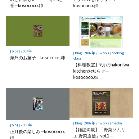
番—kosococo.姉
kosococo.姉
[ blog ] 2007年
[ blog ] 2007年
/
[ works ] cooking
海外のお菓子—kosococo.姉
class
【料理教室】9月のhakoniwa
kitchenお知らせ—
kosococo.姉
[ blog ] 2007年
/
[ works ] media
[ blog ] 2008年
【雑誌掲載】「野菜ソムリ
正月後の楽しみ—kosococo.
エ 野菜通信」vol.2 —
姉