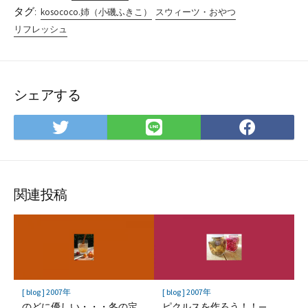
タグ:
kosococo.姉（小磯ふきこ）
スウィーツ・おやつ
リフレッシュ
シェアする
Twitter
LINE
Face
で
で
で
シ
シ
シ
ェ
ェ
ェ
ア
ア
ア
関連投稿
[ blog ] 2007年
[ blog ] 2007年
のどに優しい・・・冬の定
ピクルスを作ろう！！—