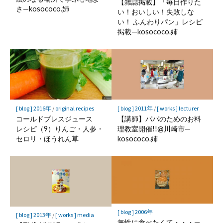
【雑誌掲載】「毎日作りた
さ—kosococo.姉
い！おいしい！失敗しな
い！ ふんわりパン」レシピ
掲載—kosococo.姉
[ blog ] 2016年
/
original recipes
[ blog ] 2011年
/
[ works ] lecturer
コールドプレスジュース
【講師】パパのためのお料
レシピ（9）りんご・人参・
理教室開催!!@川崎市—
セロリ・ほうれん草
kosococo.姉
[ blog ] 2006年
[ blog ] 2013年
/
[ works ] media
無性に食べたくて・・・—