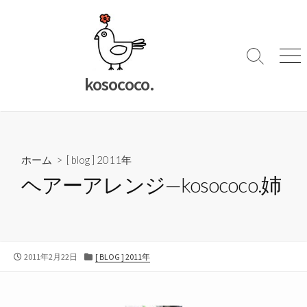
コ
ン
テ
ン
検
メ
索
ニ
ツ
kosococo.
切
ュ
へ
り
ー
ス
替
キ
え
ッ
ホーム
>
[ blog ] 2011年
プ
ヘアーアレンジ—kosococo.姉
公
カ
2011年2月22日
[ BLOG ] 2011年
開
テ
日
ゴ
リ