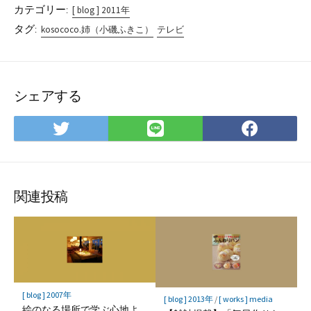
カテゴリー:
[ blog ] 2011年
タグ:
kosococo.姉（小磯ふきこ）
テレビ
シェアする
Twitter
LINE
Face
で
で
で
シ
シ
シ
ェ
ェ
ェ
ア
ア
ア
関連投稿
[ blog ] 2007年
[ blog ] 2013年
/
[ works ] media
絵のなる場所で学ぶ心地よ