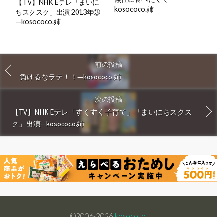
【TV】NHK Eテレ「まいに
kosococo.姉
ちスクスク」出演 2013年③
—kosococo.姉
前の投稿
負けるなラテ！！—kosococo.姉
次の投稿
【TV】NHK Eテレ「すくすく子育て」「まいにちスクス
ク」出演—kosococo.姉
©2006-2026
kosococo.