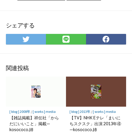
シェアする
Twitter
LINE
Face
で
で
で
シ
シ
シ
ェ
ェ
ェ
ア
ア
ア
関連投稿
[ blog ] 2008年
/
[ works ] media
[ blog ] 2013年
/
[ works ] media
【雑誌掲載】祥伝社「から
【TV】NHK Eテレ「まいに
だにいいこと」掲載—
ちスクスク」出演 2013年④
kosococo.姉
—kosococo.姉