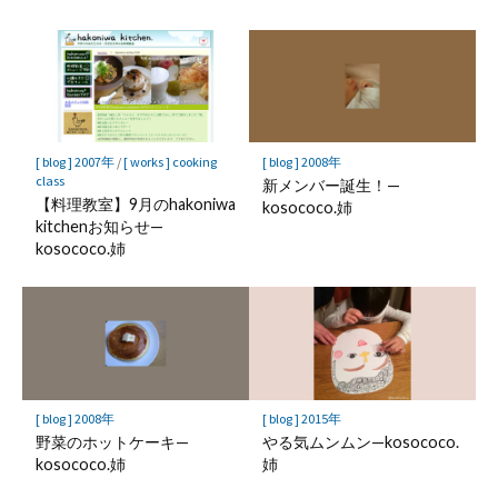
[ blog ] 2007年
/
[ works ] cooking
[ blog ] 2008年
class
新メンバー誕生！—
【料理教室】9月のhakoniwa
kosococo.姉
kitchenお知らせ—
kosococo.姉
[ blog ] 2008年
[ blog ] 2015年
野菜のホットケーキ—
やる気ムンムン—kosococo.
kosococo.姉
姉