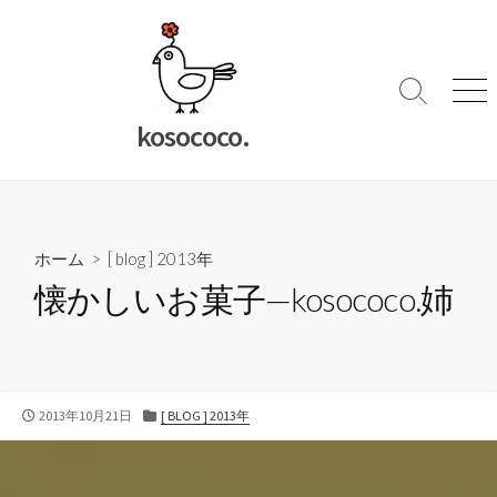
コ
ン
テ
ン
検
メ
索
ニ
ツ
kosococo.
切
ュ
へ
り
ー
ス
替
キ
え
ッ
ホーム
>
[ blog ] 2013年
プ
懐かしいお菓子—kosococo.姉
公
カ
2013年10月21日
[ BLOG ] 2013年
開
テ
日
ゴ
リ