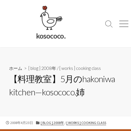
コ
ン
テ
ン
検
メ
索
ニ
ツ
kosococo.
切
ュ
へ
り
ー
ス
替
キ
え
ッ
ホーム
>
[ blog ] 2008年
/
[ works ] cooking class
プ
【料理教室】5月のhakoniwa
kitchen—kosococo.姉
公
カ
2008年4月23日
[ BLOG ] 2008年
/
[ WORKS ] COOKING CLASS
開
テ