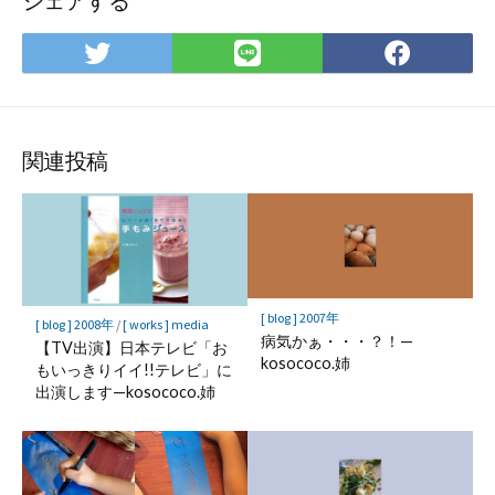
シェアする
Twitter
LINE
Face
で
で
で
シ
シ
シ
ェ
ェ
ェ
ア
ア
ア
関連投稿
[ blog ] 2007年
[ blog ] 2008年
/
[ works ] media
病気かぁ・・・？！—
【TV出演】日本テレビ「お
kosococo.姉
もいっきりイイ!!テレビ」に
出演します—kosococo.姉