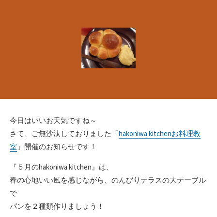
日
ゴ
リ
ー
今日はいいお天気ですね～
さて、ご無沙汰しておりました「
hakoniwa kitchenお料理教
室
」開催のお知らせです！
『５月のhakoniwa kitchen』は、
春の心地いい風を感じながら、のんびりテラスの大テーブル
で
パンを２種類作りましょう！