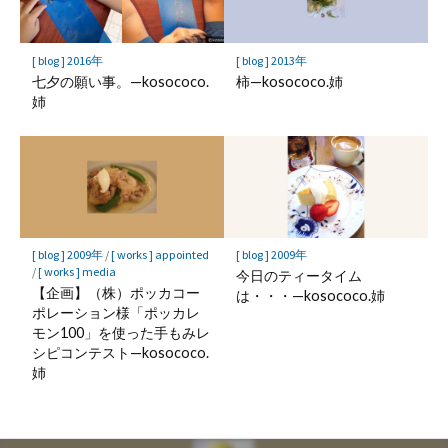
[ blog ] 2016年
[ blog ] 2013年
七夕の願い事。—kosococo.
柿—kosococo.姉
姉
[ blog ] 2009年
/
[ works ] appointed
[ blog ] 2009年
/
[ works ] media
今日のティータイム
【企画】（株）ポッカコー
は・・・—kosococo.姉
ポレーション様「ポッカレ
モン100」を使った手もみレ
シピコンテスト—kosococo.
姉