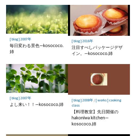
[ blog ] 2007年
[ blog ] 2016年
毎日変わる景色—kosococo.
注目すべしパッケージデザ
姉
イン。—kosococo.姉
[ blog ] 2007年
[ blog ] 2008年
/
[ works ] cooking
よし来い！！—kosococo.姉
class
【料理教室】先日開催の
hakoniwa kitchen—
kosococo.姉