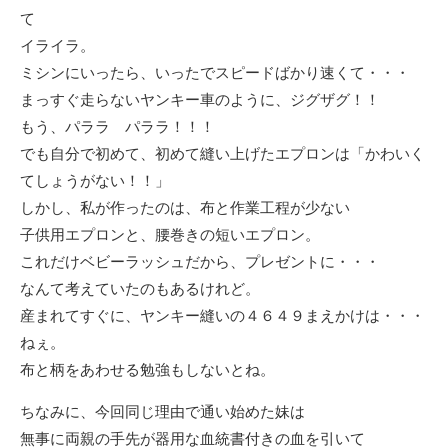
て
イライラ。
ミシンにいったら、いったでスピードばかり速くて・・・
まっすぐ走らないヤンキー車のように、ジグザグ！！
もう、パララ パララ！！！
でも自分で初めて、初めて縫い上げたエプロンは「かわいく
てしょうがない！！」
しかし、私が作ったのは、布と作業工程が少ない
子供用エプロンと、腰巻きの短いエプロン。
これだけベビーラッシュだから、プレゼントに・・・
なんて考えていたのもあるけれど。
産まれてすぐに、ヤンキー縫いの４６４９まえかけは・・・
ねぇ。
布と柄をあわせる勉強もしないとね。
ちなみに、今回同じ理由で通い始めた妹は
無事に両親の手先が器用な血統書付きの血を引いて