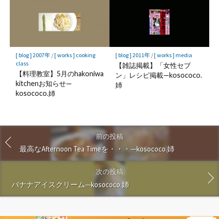
[ blog ] 2007年
/
[ works ] cooking
[ blog ] 2011年
/
[ works ] media
class
【雑誌掲載】「女性セブ
【料理教室】5月のhakoniwa
ン」レシピ掲載—kosococo.
kitchenお知らせ—
姉
kosococo.姉
前の投稿
最高なAfternoon Tea Timeを・・・—kosococo.姉
次の投稿
バナナアイスクリーム—kosococo.姉