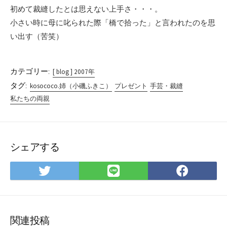
初めて裁縫したとは思えない上手さ・・・。
小さい時に母に叱られた際「橋で拾った」と言われたのを思
い出す（苦笑）
カテゴリー:
[ blog ] 2007年
タグ:
kosococo.姉（小磯ふきこ）
プレゼント
手芸・裁縫
私たちの両親
シェアする
Twitter
LINE
Face
で
で
で
シ
シ
シ
ェ
ェ
ェ
ア
ア
ア
関連投稿