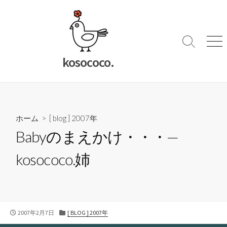
コ
ン
テ
ン
検
メ
索
ニ
ツ
kosococo.
切
ュ
へ
り
ー
ス
替
キ
え
ッ
ホーム
>
[ blog ] 2007年
プ
Babyのまえかけ・・・—
kosococo.姉
公
カ
2007年2月7日
[ BLOG ] 2007年
開
テ