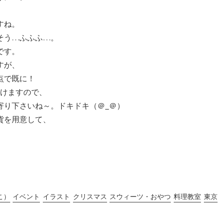
すね。
そう…ふふふ…。
です。
すが、
点で既に！
じけますので、
寄り下さいね～。ドキドキ（＠_＠）
貨を用意して、
よこ）
イベント
イラスト
クリスマス
スウィーツ・おやつ
料理教室
東京