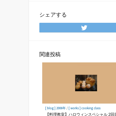
シェアする
Twitte
で
シ
ェ
ア
関連投稿
[ blog ] 2006年
/
[ works ] cooking class
【料理教室】ハロウィンスペシャル 2回