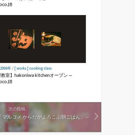
oco.姉
] 2006年
/
[ works ] cooking class
室】hakoniwa kitchenオープン —
oco.姉
次の投稿
Y「マルコメ からだがよろこぶ朝ごはん」—