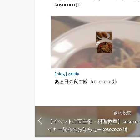
kosococo.姉
[ blog ] 2008年
ある日の夜ご飯—kosococo.姉
前の投稿
【イベント企画主催・料理教室】kosoco
イヤー配布のお知らせ—kosococo.姉