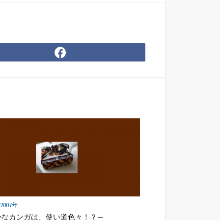
Facebook
で
シ
ェ
ア
] 2007年
かなカンガは、使い道色々！？—