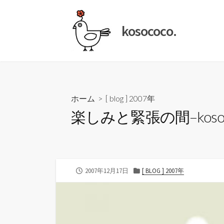
コ
ン
kosococo.
テ
ン
ツ
へ
ス
キ
ホーム
>
[ blog ] 2007年
ッ
楽しみと緊張の間–kosoc
プ
公
カ
2007年12月17日
[ BLOG ] 2007年
開
テ
日
ゴ
リ
ー