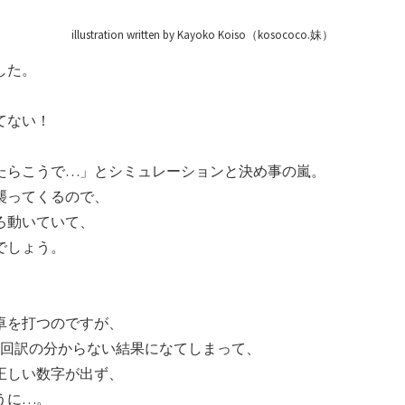
illustration written by Kayoko Koiso（kosococo.妹）
した。
てない！
たらこうで…」とシミュレーションと決め事の嵐。
襲ってくるので、
ろ動いていて、
でしょう。
卓を打つのですが、
、毎回訳の分からない結果になてしまって、
正しい数字が出ず、
うに…。