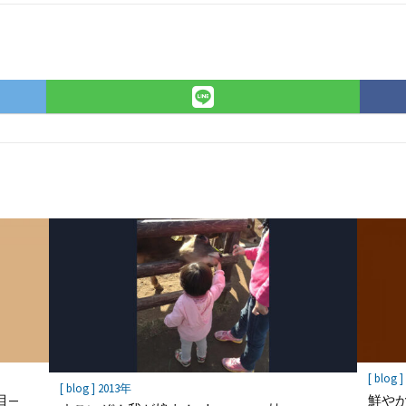
r
LINE
で
シ
ェ
ア
[ blog 
[ blog ] 2013年
目—
鮮や