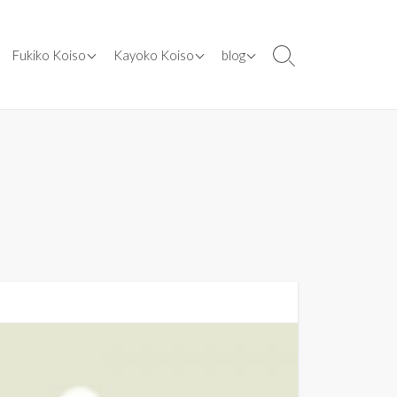
ents
[ works ] cooking class
[ works ] designs
[ blog ] 2024年
Fukiko Koiso
Kayoko Koiso
blog
検
索
dia
[ works ] lecturer
[ works ] illustration
[ blog ] 2020年
切
er
[ works ] media
[ works ] kosococo.SHOP
[ blog ] 2019年
り
替
[ works ] books
[ blog ] 2016年
え
[ works ] appointed
[ blog ] 2015年
[ works ] other
[ blog ] 2014年
original recipes
[ blog ] 2013年
[ blog ] 2012年
[ blog ] 2011年
[ blog ] 2010年
[ blog ] 2009年