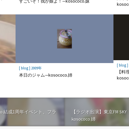
すごいぞ！我が娘よ！—kosococo.妹
kosoc
[ blog 
[ blog ] 2009年
【料理教
本日のジャム—kosococo.姉
kosoc
co.結成1周年イベント、フラ
【ラジオ出演】東京FM SK
kosococo.姉