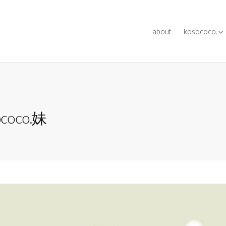
[ works ] ev
about
kosococo.
[ works ] me
[ works ] oth
oco.妹