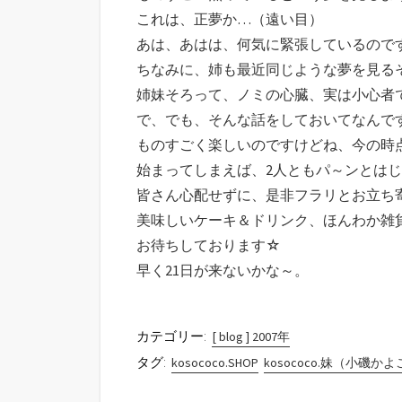
これは、正夢か…（遠い目）
あは、あはは、何気に緊張しているので
ちなみに、姉も最近同じような夢を見る
姉妹そろって、ノミの心臓、実は小心者
で、でも、そんな話をしておいてなんで
ものすごく楽しいのですけどね、今の時
始まってしまえば、2人ともパ～ンとは
皆さん心配せずに、是非フラリとお立ち
美味しいケーキ＆ドリンク、ほんわか雑
お待ちしております☆
早く21日が来ないかな～。
カテゴリー:
[ blog ] 2007年
タグ:
kosococo.SHOP
kosococo.妹（小磯か