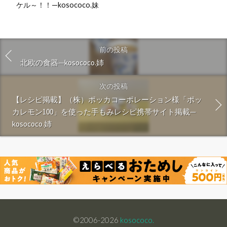
ケル～！！—kosococo.妹
前の投稿
北欧の食器—kosococo.姉
次の投稿
【レシピ掲載】（株）ポッカコーポレーション様「ポッ
カレモン100」を使った手もみレシピ携帯サイト掲載—
kosococo.姉
©2006-2026
kosococo.