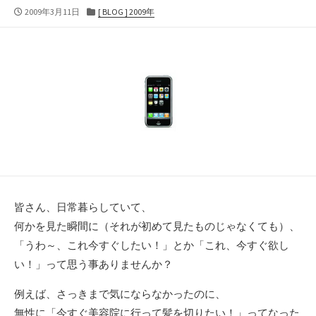
公
カ
2009年3月11日
[ BLOG ] 2009年
開
テ
日
ゴ
リ
ー
皆さん、日常暮らしていて、
何かを見た瞬間に（それが初めて見たものじゃなくても）、
「うわ～、これ今すぐしたい！」とか「これ、今すぐ欲し
い！」って思う事ありませんか？
例えば、さっきまで気にならなかったのに、
無性に「今すぐ美容院に行って髪を切りたい！」ってなった