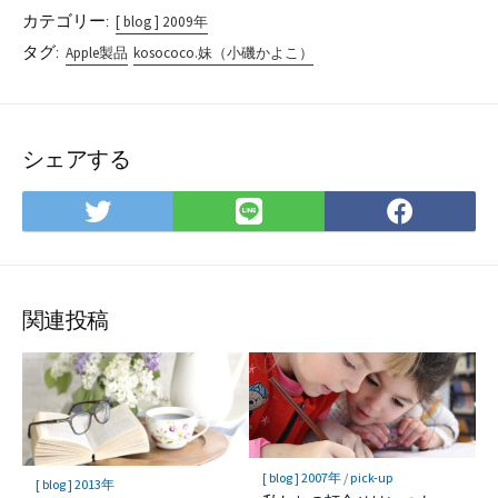
カテゴリー:
[ blog ] 2009年
タグ:
Apple製品
kosococo.妹（小磯かよこ）
シェアする
Twitter
LINE
Face
で
で
で
シ
シ
シ
ェ
ェ
ェ
ア
ア
ア
関連投稿
[ blog ] 2007年
/
pick-up
[ blog ] 2013年