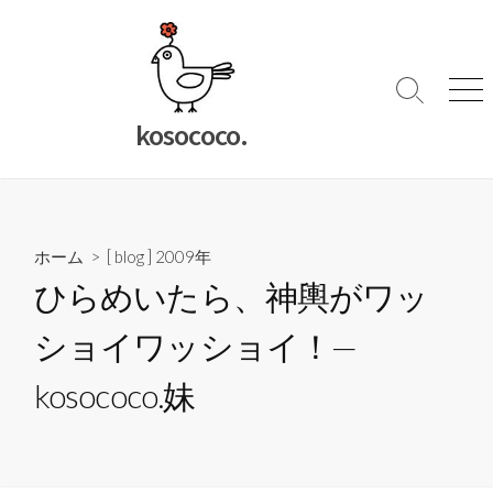
コ
ン
テ
ン
検
メ
索
ニ
ツ
kosococo.
切
ュ
へ
り
ー
ス
替
キ
え
ッ
ホーム
>
[ blog ] 2009年
プ
ひらめいたら、神輿がワッ
ショイワッショイ！—
kosococo.妹