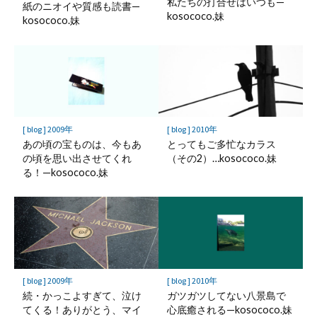
私たちの打合せはいつも—
紙のニオイや質感も読書—
kosococo.妹
kosococo.妹
[ blog ] 2009年
[ blog ] 2010年
あの頃の宝ものは、今もあ
とってもご多忙なカラス
の頃を思い出させてくれ
（その2）…kosococo.妹
る！—kosococo.妹
[ blog ] 2009年
[ blog ] 2010年
続・かっこよすぎて、泣け
ガツガツしてない八景島で
てくる！ありがとう、マイ
心底癒される—kosococo.妹