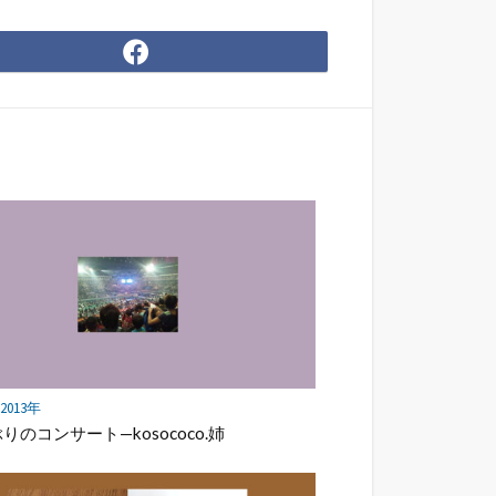
Facebook
で
シ
ェ
ア
] 2013年
りのコンサート—kosococo.姉