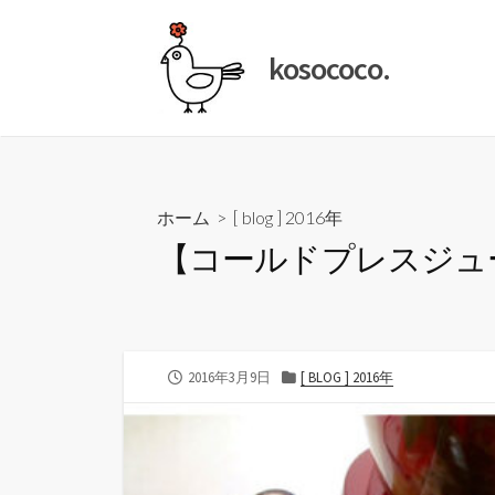
コ
ン
kosococo.
テ
ン
ツ
へ
ス
キ
ホーム
>
[ blog ] 2016年
ッ
【コールドプレスジュース
プ
公
カ
2016年3月9日
[ BLOG ] 2016年
開
テ
日
ゴ
リ
ー