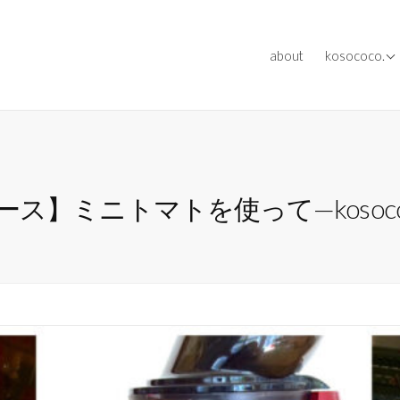
[ works ] ev
about
kosococo.
[ works ] me
[ works ] oth
】ミニトマトを使って—kosococ