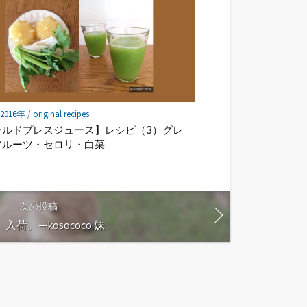
] 2016年
/
original recipes
ールドプレスジュース】レシピ（3）グレ
フルーツ・セロリ・白菜
次の投稿
荷。—kosococo.妹