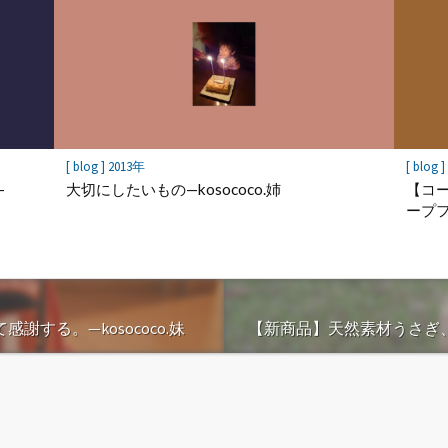
[ blog ] 2013年
[ blog 
–
大切にしたいもの—kosococo.姉
【コ
ープ
する。—kosococo.妹
【新商品】天然素材うさぎ、入