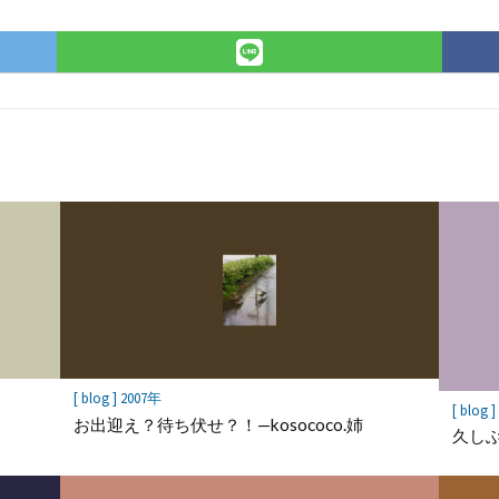
r
LINE
で
シ
ェ
ア
[ blog ] 2007年
[ blog 
お出迎え？待ち伏せ？！—kosococo.姉
久しぶ