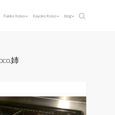
ents
[ works ] cooking class
[ works ] designs
[ blog ] 2024年
Fukiko Koiso
Kayoko Koiso
blog
検
索
dia
[ works ] lecturer
[ works ] illustration
[ blog ] 2020年
切
er
[ works ] media
[ works ] kosococo.SHOP
[ blog ] 2019年
り
替
[ works ] books
[ blog ] 2016年
え
[ works ] appointed
[ blog ] 2015年
o.姉
[ works ] other
[ blog ] 2014年
original recipes
[ blog ] 2013年
[ blog ] 2012年
[ blog ] 2011年
[ blog ] 2010年
[ blog ] 2009年