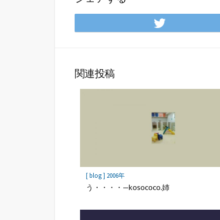
Twitte
で
シ
ェ
ア
関連投稿
[ blog ] 2006年
う・・・・—kosococo.姉