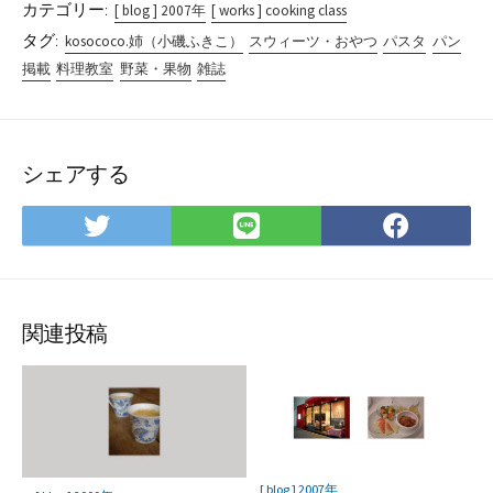
カテゴリー:
[ blog ] 2007年
[ works ] cooking class
タグ:
kosococo.姉（小磯ふきこ）
スウィーツ・おやつ
パスタ
パン
掲載
料理教室
野菜・果物
雑誌
シェアする
Twitter
LINE
Face
で
で
で
シ
シ
シ
ェ
ェ
ェ
ア
ア
ア
関連投稿
[ blog ] 2007年