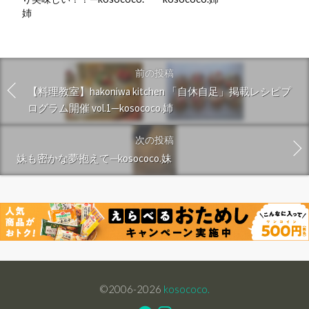
姉
前の投稿
【料理教室】hakoniwa kitchen 「自休自足」掲載レシピプ
ログラム開催 vol.1—kosococo.姉
次の投稿
妹も密かな夢抱えて—kosococo.妹
©2006-2026
kosococo.