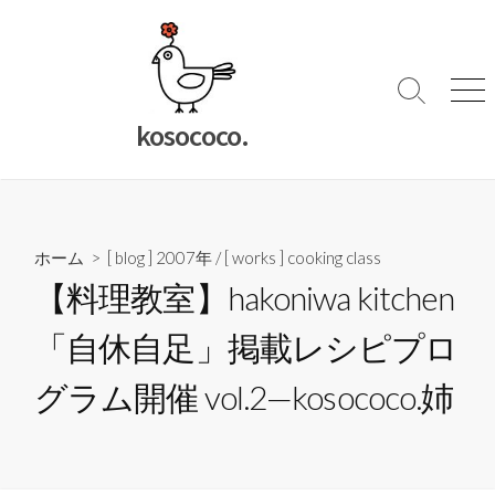
コ
ン
テ
ン
検
メ
索
ニ
ツ
kosococo.
切
ュ
へ
り
ー
ス
替
キ
え
ッ
ホーム
>
[ blog ] 2007年
/
[ works ] cooking class
プ
【料理教室】hakoniwa kitchen
「自休自足」掲載レシピプロ
グラム開催 vol.2—kosococo.姉