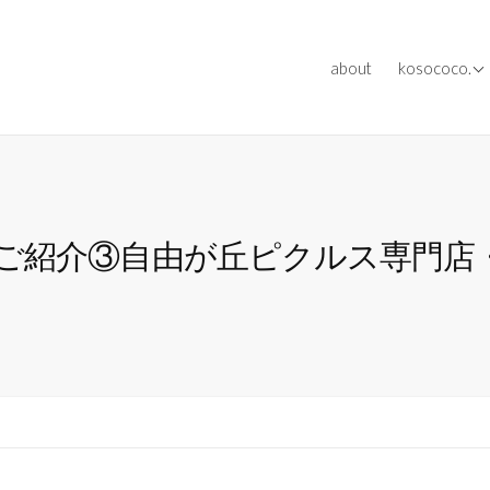
[ works ] ev
about
kosococo.
[ works ] me
[ works ] oth
介③自由が丘ピクルス専門店・Just 