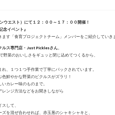
ロンウエスト）にて１２：００～１７：００開催！
売記念イベント』
きます「食育プロジェクトチーム」メンバーをご紹介していき
ス専門店・Just Picklesさん
。
温スチームで野菜のおいしさをギュッと閉じ込めてつくるから、
まれ、１つ１つ手作業で丁寧にパックされています。
ぶ色鮮やかな野菜のピクルスがズラリ！
しいカレー味のものまで。
アレンジ方法などをお聞きしながら
イスして、
ーズを混ぜ合わせれば、赤玉葱のシャキシャキと、