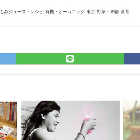
もみジュース・レシピ
有機・オーガニック
東京
野菜・果物
食育
r
LINE
で
シ
ェ
ア