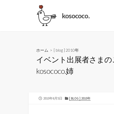
コ
ン
kosococo.
テ
ン
ツ
へ
ス
キ
ホーム
>
[ blog ] 2010年
ッ
イベント出展者さまのご紹
プ
kosococo.姉
公
カ
2010年6月5日
[ BLOG ] 2010年
開
テ
日
ゴ
リ