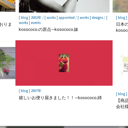
[ blog ] 2002年
/
[ works ] appointed
/
[ works ] designs
/
[
[ blog 
works ] events
おりま
日本
kosococo.の原点—kosococo.妹
kosoc
[ blog ] 2007年
[ blog 
嬉しいお便り届きました！！—kosococo.姉
【商
会社様 