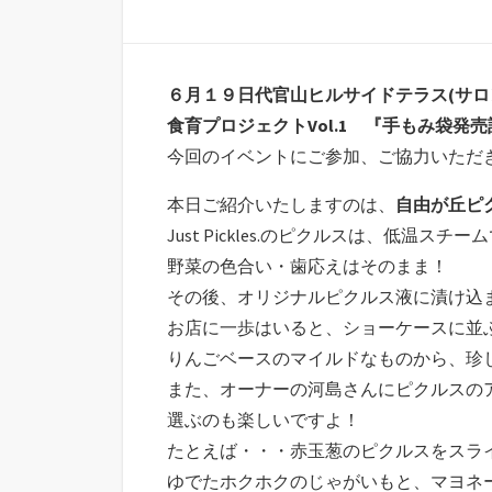
６月１９日代官山ヒルサイドテラス(サ
食育プロジェクトVol.1 『手もみ袋発
今回のイベントにご参加、ご協力いただ
本日ご紹介いたしますのは、
自由が丘ピクル
Just Pickles.のピクルスは、低
野菜の色合い・歯応えはそのまま！
その後、オリジナルピクルス液に漬け込
お店に一歩はいると、ショーケースに並
りんごベースのマイルドなものから、珍
また、オーナーの河島さんにピクルスの
選ぶのも楽しいですよ！
たとえば・・・赤玉葱のピクルスをスラ
ゆでたホクホクのじゃがいもと、マヨネ