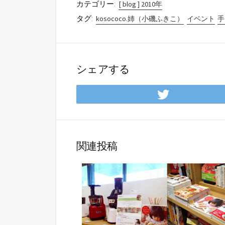
カテゴリー:
[ blog ] 2010年
タグ:
kosococo.姉（小磯ふきこ）
イベント
手
シェアする
Twitte
で
シ
ェ
ア
関連投稿