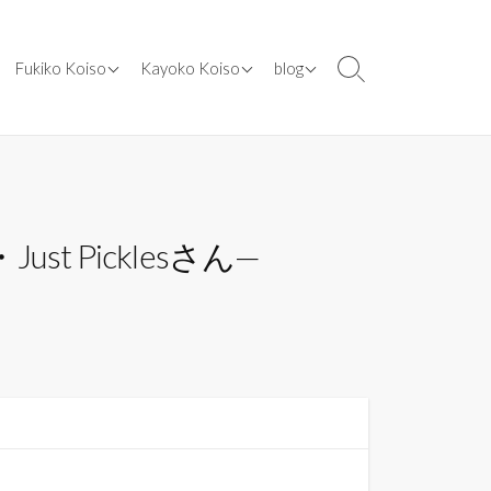
ents
[ works ] cooking class
[ works ] designs
[ blog ] 2024年
Fukiko Koiso
Kayoko Koiso
blog
検
索
dia
[ works ] lecturer
[ works ] illustration
[ blog ] 2020年
切
er
[ works ] media
[ works ] kosococo.SHOP
[ blog ] 2019年
り
替
[ works ] books
[ blog ] 2016年
え
[ works ] appointed
[ blog ] 2015年
Picklesさん—
[ works ] other
[ blog ] 2014年
original recipes
[ blog ] 2013年
[ blog ] 2012年
[ blog ] 2011年
[ blog ] 2010年
[ blog ] 2009年