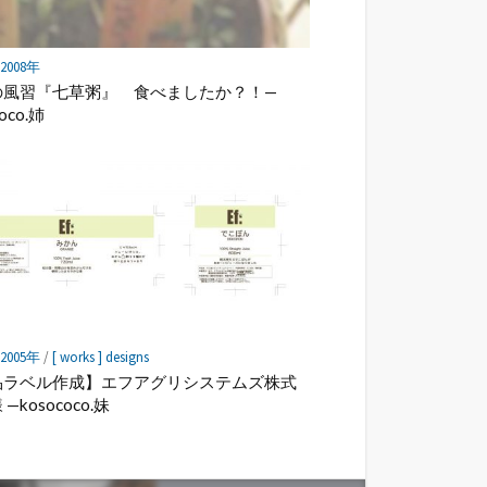
] 2008年
の風習『七草粥』 食べましたか？！—
oco.姉
] 2005年
/
[ works ] designs
品ラベル作成】エフアグリシステムズ株式
—kosococo.妹