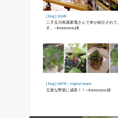
[ blog ] 2016年
二子玉川蔦屋家電さんで本が紹介されて
す。—kosococo.姉
[ blog ] 2007年
/
original recipes
立派な野菜に成長！！—kosococo.姉