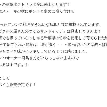
トの簡単ポテトサラダが出来上がります！
はステーキの横にボン！と多めに盛り付けて
クルスを使ったアレンジ料理がきれいな写真と共に掲載されています。
ピクルス屋さんのつくるサンドイッチ」は見逃せませんよ！
店でも扱っていらっしゃる千葉県の竹粉を使用して育てられた
竹粉で育てられた野菜は、味が濃く・・・酸っぱいものは酸っぱ
がもつべき味がハッキリしているように感じました。
icklesオーナー河島さんがいらっしゃいますので
れるはずですよ！
として
パイも販売予定です！