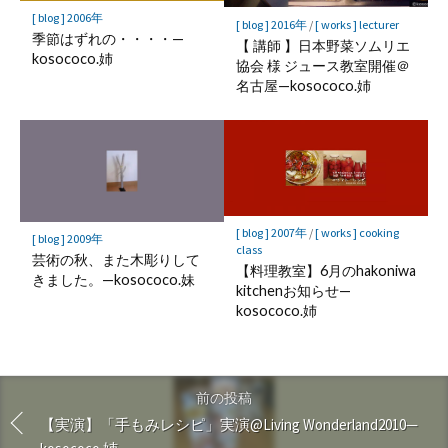
[ blog ] 2006年
[ blog ] 2016年
/
[ works ] lecturer
季節はずれの・・・・—
【 講師 】日本野菜ソムリエ
kosococo.姉
協会 様 ジュース教室開催＠
名古屋—kosococo.姉
[ blog ] 2007年
/
[ works ] cooking
[ blog ] 2009年
class
芸術の秋、また木彫りして
【料理教室】6月のhakoniwa
きました。—kosococo.妹
kitchenお知らせ—
kosococo.姉
前の投稿
【実演】「手もみレシピ」実演@Living Wonderland2010—