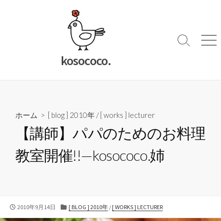
コ
ン
テ
ン
検
メ
索
ニ
ツ
kosococo.
切
ュ
へ
り
ー
ス
替
キ
え
ッ
ホーム
>
[ blog ] 2010年
/
[ works ] lecturer
プ
【講師】パパのためのお料理
教室開催!!—kosococo.姉
公
カ
2010年9月14日
[ BLOG ] 2010年
/
[ WORKS ] LECTURER
開
テ