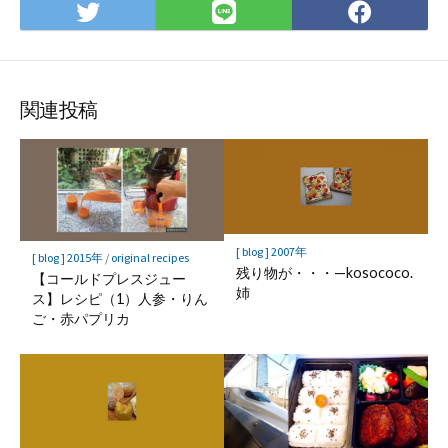
Twitter
LINE
Face
で
で
で
シ
シ
シ
ェ
ェ
ェ
ア
ア
ア
関連投稿
[ blog ] 2007年
[ blog ] 2015年
/
original recipes
残り物が・・・—kosococo.
【コールドプレスジュー
姉
ス】レシピ（1）人参・りん
ご・赤パプリカ