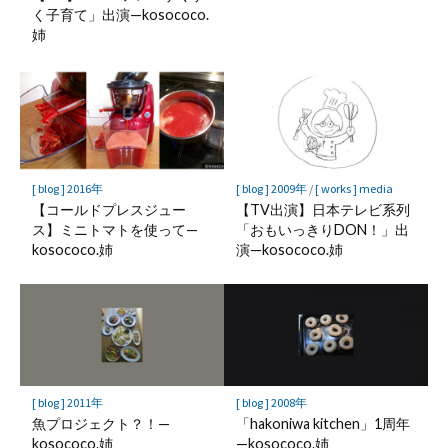
く子育て」出演—kosococo.
姉
[ blog ] 2016年
[ blog ] 2009年
/
[ works ] media
【コールドプレスジュー
【TV出演】日本テレビ系列
ス】ミニトマトを使って—
「おもいっきりDON！」出
kosococo.姉
演—kosococo.姉
[ blog ] 2011年
[ blog ] 2008年
魚プロジェクト？！—
「hakoniwa kitchen」1周年
kosococo.姉
—kosococo.姉