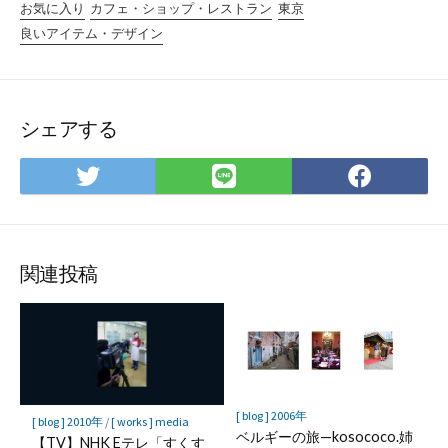
お気に入り
カフェ・ショップ・レストラン
東京
良いアイテム・デザイン
シェアする
Twitter
LINE
Face
で
で
で
シ
シ
シ
ェ
ェ
ェ
ア
ア
ア
関連投稿
[ blog ] 2006年
[ blog ] 2010年
/
[ works ] media
ベルギーの旅—kosococo.姉
【TV】NHK Eテレ「すくす