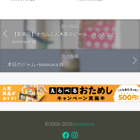
前の投稿
【新商品】オウムくん木製モビール、カンガなど—
kosococo.妹
次の投稿
本日のジャム—kosococo.姉
©2006-2026
kosococo.
Facebook
Instagram