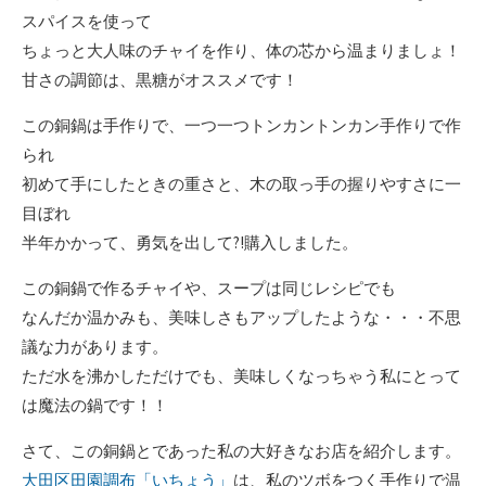
スパイスを使って
ちょっと大人味のチャイを作り、体の芯から温まりましょ！
甘さの調節は、黒糖がオススメです！
この銅鍋は手作りで、一つ一つトンカントンカン手作りで作
られ
初めて手にしたときの重さと、木の取っ手の握りやすさに一
目ぼれ
半年かかって、勇気を出して?!購入しました。
この銅鍋で作るチャイや、スープは同じレシピでも
なんだか温かみも、美味しさもアップしたような・・・不思
議な力があります。
ただ水を沸かしただけでも、美味しくなっちゃう私にとって
は魔法の鍋です！！
さて、この銅鍋とであった私の大好きなお店を紹介します。
大田区田園調布「いちょう」
は、私のツボをつく手作りで温