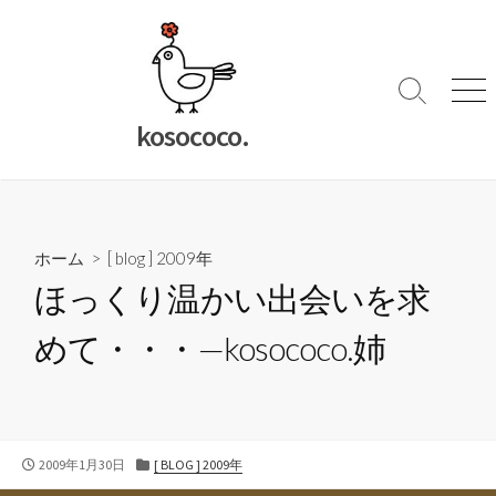
コ
ン
テ
ン
検
メ
索
ニ
ツ
kosococo.
切
ュ
へ
り
ー
ス
替
キ
え
ッ
ホーム
>
[ blog ] 2009年
プ
ほっくり温かい出会いを求
めて・・・—kosococo.姉
公
カ
2009年1月30日
[ BLOG ] 2009年
開
テ