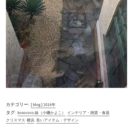
カテゴリー:
[ blog ] 2016年
タグ:
kosococo.妹（小磯かよこ）
インテリア・雑貨・食器
クリスマス
横浜
良いアイテム・デザイン