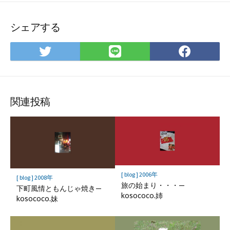
シェアする
Twitter
LINE
Face
で
で
で
シ
シ
シ
ェ
ェ
ェ
ア
ア
ア
関連投稿
[ blog ] 2006年
[ blog ] 2008年
旅の始まり・・・—
下町風情ともんじゃ焼き—
kosococo.姉
kosococo.妹