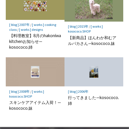
[ blog ] 2007年
/
[ works ] cooking
[ blog ] 2015年
/
[ works ]
class
/
[ works ] designs
kosococo.SHOP
【料理教室】8月のhakoniwa
【新商品】ほんわか和むア
kitchenお知らせ—
ルパカさん—kosococo.妹
kosococo.姉
[ blog ] 2008年
/
[ works ]
[ blog ] 2006年
kosococo.SHOP
行ってきました—kosococo.
スキンケアアイテム入荷！—
姉
kosococo.妹