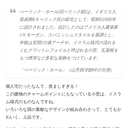
べーリック・ホール(旧ベリック邸)は、イギリス人
貿易商B.R.ベリック氏の邸宅として、昭和5(1930)年
に設計されました。設計したのはアメリカ人建築家
J.H.モーガン。スパニッシュスタイルを基調とし、
外観は玄関の3連アーチや、イスラム様式の流れを
くむクワットレフォイルと呼ばれる小窓、瓦屋根を
もつ煙突など多彩な装飾をつけています。
「ベーリック・ホール」（山手西洋館HPの引用）
個人宅だったなんて、羨ましすぎる！
この建物のチャームポイントにもなっている小窓は、イスラ
ム様式のものなんですね。
いろいろな国の素敵なデザインが組み合わさって、とてもか
わいく、上品です。