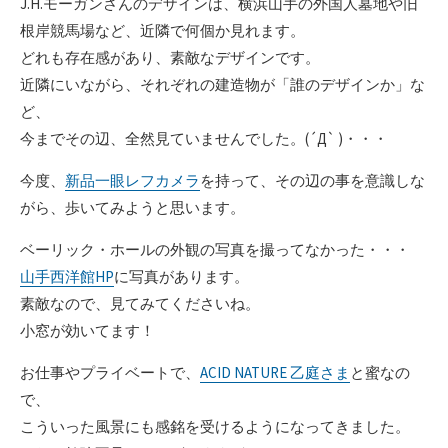
J.H.モーガンさんのデザインは、横浜山手の外国人墓地や旧
根岸競馬場など、近隣で何個か見れます。
どれも存在感があり、素敵なデザインです。
近隣にいながら、それぞれの建造物が「誰のデザインか」な
ど、
今までその辺、全然見ていませんでした。(´Д` )・・・
今度、
新品一眼レフカメラ
を持って、その辺の事を意識しな
がら、歩いてみようと思います。
ベーリック・ホールの外観の写真を撮ってなかった・・・
山手西洋館HP
に写真があります。
素敵なので、見てみてくださいね。
小窓が効いてます！
お仕事やプライベートで、
ACID NATURE 乙庭さま
と蜜なの
で、
こういった風景にも感銘を受けるようになってきました。