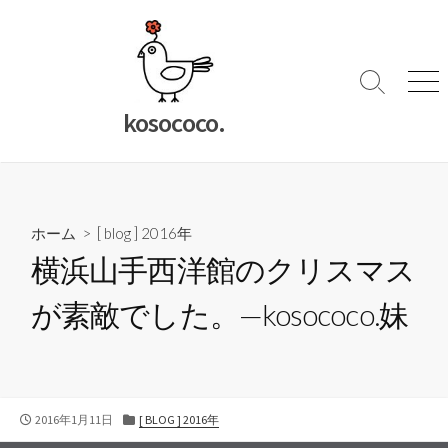
コ
ン
テ
ン
検
メ
索
ニ
ツ
kosococo.
切
ュ
へ
り
ー
ス
替
キ
え
ッ
ホーム
>
[ blog ] 2016年
プ
横浜山手西洋館のクリスマス
が素敵でした。—kosococo.妹
公
カ
2016年1月11日
[ BLOG ] 2016年
開
テ