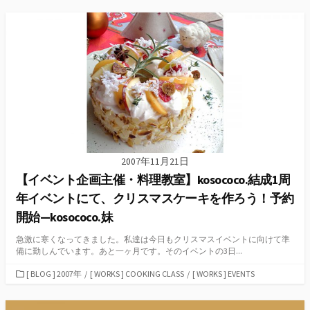
ゴ
リ
ー
2007年11月21日
【イベント企画主催・料理教室】kosococo.結成1周
年イベントにて、クリスマスケーキを作ろう！予約
開始—kosococo.妹
急激に寒くなってきました。私達は今日もクリスマスイベントに向けて準
備に勤しんでいます。あと一ヶ月です。そのイベントの3日...
カ
[ BLOG ] 2007年
/
[ WORKS ] COOKING CLASS
/
[ WORKS ] EVENTS
テ
ゴ