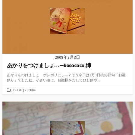
2008年3月3日
あかりをつけましょ…—kosococo.姉
あかりをつけましょ ボンボリにぃ～♪ そう今日は3月3日桃の節句「お雛
祭り」でしたね。小さい頃は、お雛様をだしてひし餅や...
カ
[ BLOG ] 2008年
テ
ゴ
リ
ー