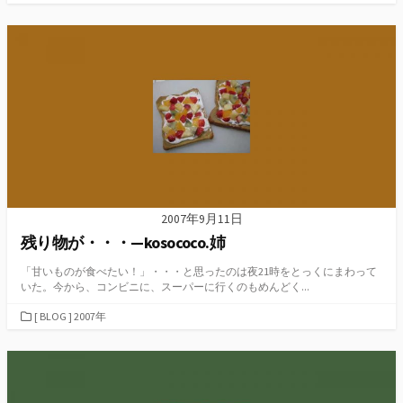
テ
ゴ
リ
ー
2007年9月11日
残り物が・・・—kosococo.姉
「甘いものが食べたい！」・・・と思ったのは夜21時をとっくにまわって
いた。今から、コンビニに、スーパーに行くのもめんどく...
カ
[ BLOG ] 2007年
テ
ゴ
リ
ー