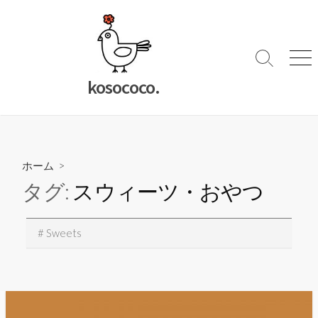
コ
ン
テ
ン
検
メ
索
ニ
ツ
kosococo.
切
ュ
へ
り
ー
ス
替
キ
え
ッ
ホーム
>
プ
タグ:
スウィーツ・おやつ
# Sweets