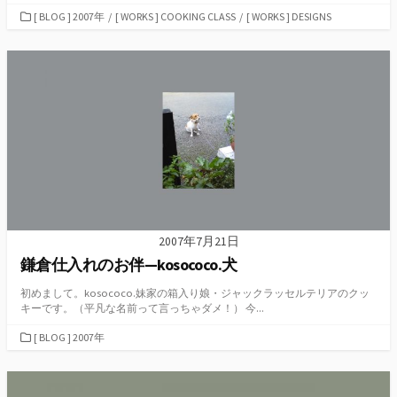
カ
[ BLOG ] 2007年
/
[ WORKS ] COOKING CLASS
/
[ WORKS ] DESIGNS
テ
ゴ
リ
ー
2007年7月21日
鎌倉仕入れのお伴—kosococo.犬
初めまして。kosococo.妹家の箱入り娘・ジャックラッセルテリアのクッ
キーです。（平凡な名前って言っちゃダメ！） 今...
カ
[ BLOG ] 2007年
テ
ゴ
リ