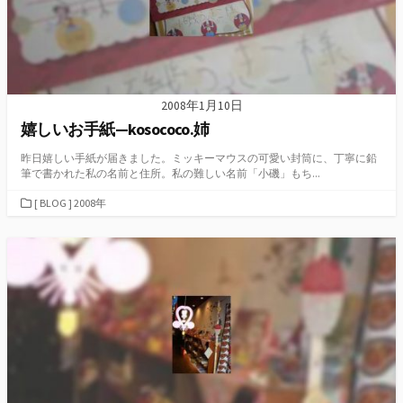
2008年1月10日
嬉しいお手紙—kosococo.姉
昨日嬉しい手紙が届きました。ミッキーマウスの可愛い封筒に、丁寧に鉛
筆で書かれた私の名前と住所。私の難しい名前「小磯」もち...
カ
[ BLOG ] 2008年
テ
ゴ
リ
ー