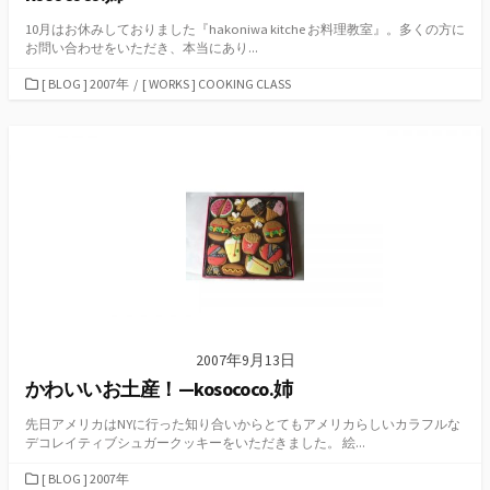
10月はお休みしておりました『hakoniwa kitche お料理教室』。多くの方に
お問い合わせをいただき、本当にあり...
カ
[ BLOG ] 2007年
/
[ WORKS ] COOKING CLASS
テ
ゴ
リ
ー
2007年9月13日
かわいいお土産！—kosococo.姉
先日アメリカはNYに行った知り合いからとてもアメリカらしいカラフルな
デコレイティブシュガークッキーをいただきました。 絵...
カ
[ BLOG ] 2007年