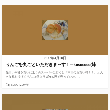
テ
ゴ
リ
ー
2007年4月10日
りんごを丸ごといただきま～す！—kosococo.姉
先日、牛乳を買いに近くのスーパーに行くと「本日のお買い得！！」と大
きな札を掲げてりんご5個入り1袋380円で売っていた。...
カ
[ BLOG ] 2007年
テ
ゴ
リ
ー