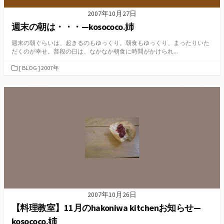
2007年10月27日
週末の朝は・・・—kosococo.姉
週末の朝ぐらいは、起きるのもゆっくり。朝食もゆっくり、まったりいた
だくのが幸せ。普段の日は、なかなか朝食に時間がかけられ...
カ
[ BLOG ] 2007年
テ
ゴ
リ
ー
2007年10月26日
【料理教室】11月のhakoniwa kitchenお知らせ—
kosococo.姉