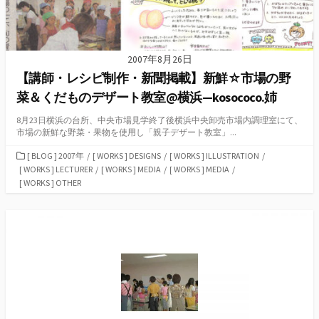
2007年8月26日
【講師・レシピ制作・新聞掲載】新鮮☆市場の野
菜＆くだものデザート教室@横浜—kosococo.姉
8月23日横浜の台所、中央市場見学終了後横浜中央卸売市場内調理室にて、
市場の新鮮な野菜・果物を使用し「親子デザート教室」...
カ
[ BLOG ] 2007年
/
[ WORKS ] DESIGNS
/
[ WORKS ] ILLUSTRATION
/
テ
[ WORKS ] LECTURER
/
[ WORKS ] MEDIA
/
[ WORKS ] MEDIA
/
ゴ
[ WORKS ] OTHER
リ
ー