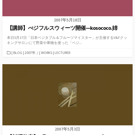
2007年5月18日
【講師】べジフルスウィーツ開催—kosococo.姉
本日5月17日「日本ベジタブル＆フルーツマイスター」が主催するV&Fクッ
キングサロンにて野菜や果物を使った「ベジ...
カ
[ BLOG ] 2007年
/
[ WORKS ] LECTURER
テ
ゴ
リ
ー
2007年5月3日