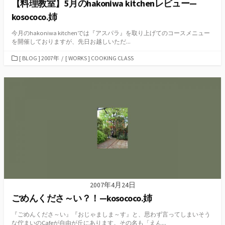
【料理教室】5月のhakoniwa kitchenレビュー—
kosococo.姉
今月のhakoniwa kitchenでは『アスパラ』を取り上げてのコースメニュー
を開催しておりますが、先日お越しいただ...
カ
[ BLOG ] 2007年
/
[ WORKS ] COOKING CLASS
テ
ゴ
リ
ー
2007年4月24日
ごめんくださ～い？！—kosococo.姉
『ごめんくださ～い』『おじゃましま～す』と、思わず言ってしまいそう
な佇まいのCafeが自由が丘にあります。その名も「えん...