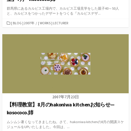
群馬県にあるカルピス工場内で、カルピス工場見学をした親子40～50人
と、カルピスをつかったデザートをつくる『カルピスデザ...
カ
[ BLOG ] 2007年
/
[ WORKS ] LECTURER
テ
ゴ
リ
ー
2007年7月23日
【料理教室】8月のhakoniwa kitchenお知らせ—
kosococo.姉
ムシムシ暑くなってきましたね。さて、hakoniwa kitchenの8月の開講スケ
ジュールをUPいたしました。今回は、...