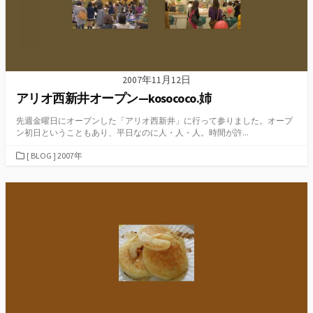
2007年11月12日
アリオ西新井オープン—kosococo.姉
先週金曜日にオープンした「アリオ西新井」に行って参りました。オープ
ン初日ということもあり、平日なのに人・人・人。時間が許...
カ
[ BLOG ] 2007年
テ
ゴ
リ
ー