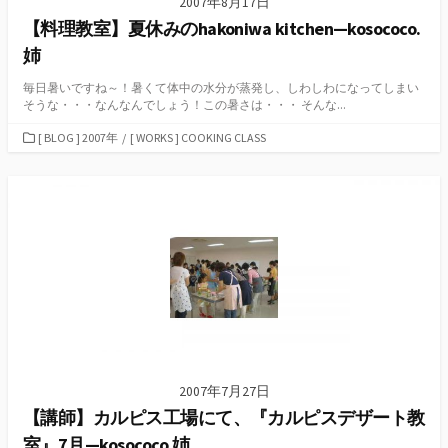
2007年8月17日
【料理教室】夏休みのhakoniwa kitchen—kosococo.
姉
毎日暑いですね～！暑くて体中の水分が蒸発し、しわしわになってしまい
そうな・・・なんなんでしょう！この暑さは・・・ そんな...
カ
[ BLOG ] 2007年
/
[ WORKS ] COOKING CLASS
テ
ゴ
リ
ー
2007年7月27日
【講師】カルピス工場にて、『カルピスデザート教
室』7月—kosococo.姉