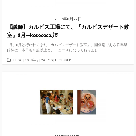
2007年8月22日
【講師】カルピス工場にて、『カルピスデザート教
室』8月—kosococo.姉
7月、8月と行われてきた「カルピスデザート教室」。開催場である群馬県
館林は、本日も38度以上と、ニュースになっておりまし...
カ
[ BLOG ] 2007年
/
[ WORKS ] LECTURER
テ
ゴ
リ
ー