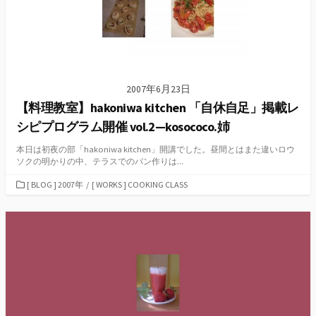
2007年6月23日
【料理教室】hakoniwa kitchen 「自休自足」掲載レ
シピプログラム開催 vol.2—kosococo.姉
本日は初夜の部「hakoniwa kitchen」開講でした。昼間とはまた違いロウ
ソクの明かりの中、テラスでのパン作りは...
カ
[ BLOG ] 2007年
/
[ WORKS ] COOKING CLASS
テ
ゴ
リ
ー