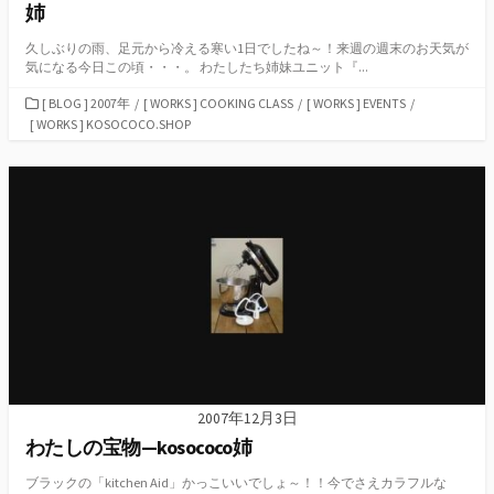
姉
久しぶりの雨、足元から冷える寒い1日でしたね～！来週の週末のお天気が
気になる今日この頃・・・。 わたしたち姉妹ユニット『...
カ
[ BLOG ] 2007年
/
[ WORKS ] COOKING CLASS
/
[ WORKS ] EVENTS
/
テ
[ WORKS ] KOSOCOCO.SHOP
ゴ
リ
ー
2007年12月3日
わたしの宝物—kosococo姉
ブラックの「kitchen Aid」かっこいいでしょ～！！今でさえカラフルな