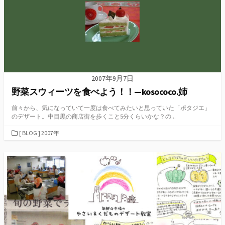
2007年9月7日
野菜スウィーツを食べよう！！—kosococo.姉
前々から、気になっていて一度は食べてみたいと思っていた「ポタジエ」
のデザート。中目黒の商店街を歩くこと5分くらいかな？の...
カ
[ BLOG ] 2007年
テ
ゴ
リ
ー