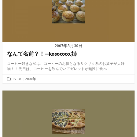
2007年3月30日
なんて名前？！—kosococo.姉
コーヒー好きな私は、コーヒーのお供となるサクサク系のお菓子が大好
物！！ 先日は、コーヒーを飲んでいてガレットが無性に食べ...
カ
[ BLOG ] 2007年
テ
ゴ
リ
ー