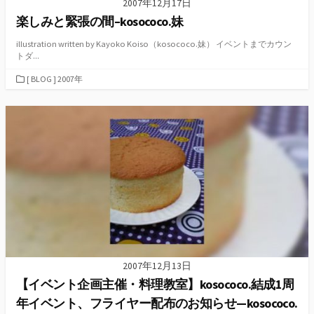
2007年12月17日
楽しみと緊張の間–kosococo.妹
illustration written by Kayoko Koiso（kosococo.妹） イベントまでカウン
トダ...
カ
[ BLOG ] 2007年
テ
ゴ
リ
ー
2007年12月13日
【イベント企画主催・料理教室】kosococo.結成1周
年イベント、フライヤー配布のお知らせ—kosococo.