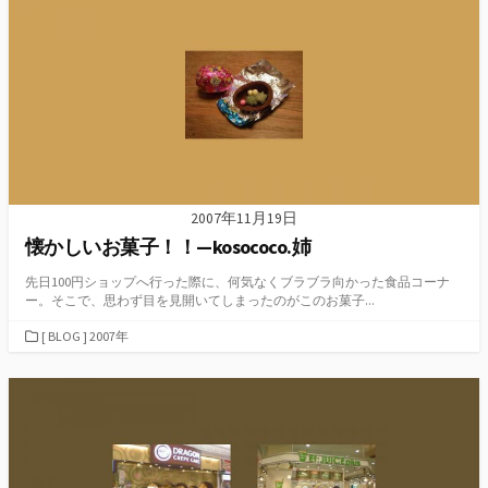
リ
ー
2007年11月19日
懐かしいお菓子！！—kosococo.姉
先日100円ショップへ行った際に、何気なくブラブラ向かった食品コーナ
ー。そこで、思わず目を見開いてしまったのがこのお菓子...
カ
[ BLOG ] 2007年
テ
ゴ
リ
ー