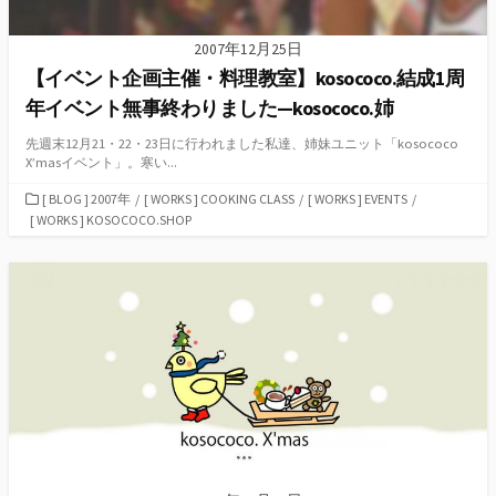
2007年12月25日
【イベント企画主催・料理教室】kosococo.結成1周
年イベント無事終わりました—kosococo.姉
先週末12月21・22・23日に行われました私達、姉妹ユニット「kosococo
X’masイベント」。寒い...
カ
[ BLOG ] 2007年
/
[ WORKS ] COOKING CLASS
/
[ WORKS ] EVENTS
/
テ
[ WORKS ] KOSOCOCO.SHOP
ゴ
リ
ー